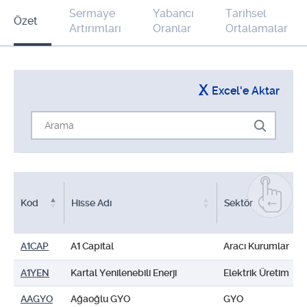
Sermaye
Yabancı
Tarihsel
Özet
Artırımları
Oranlar
Ortalamalar
Excel'e Aktar
Kod
Hisse Adı
Sektör
Kod
Hisse Adı
Sektör
A1CAP
A1 Capital
Aracı Kurumlar
A1YEN
Kartal Yenilenebili Enerji
Elektrik Üretim
AAGYO
Ağaoğlu GYO
GYO