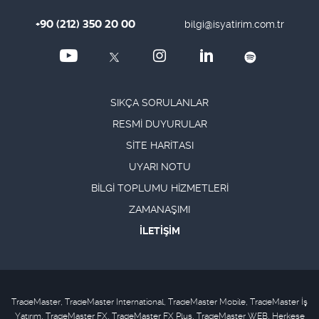
+90 (212) 350 20 00
AKBNK
Akbank
bilgi@isyatirim.com.tr
Bankacılık
AKCNS
Akçansa
Çimento
AKENR
Akenerji
Elektrik Üretim
SIKÇA SORULANLAR
AKFGY
Akfen GYO
GYO
RESMİ DUYURULAR
AKFIS
Akfen İnşaat
İnşaat- Taahhüt
SİTE HARİTASI
AKFYE
Akfen Yenilenebilir Enerji
Elektrik Üretim
UYARI NOTU
AKGRT
Aksigorta
Sigorta
BİLGİ TOPLUMU HİZMETLERİ
ZAMANAŞIMI
AKHAN
Akhan Un
Gıda
İLETİŞİM
AKMGY
Akmerkez GYO
GYO
AKSA
Aksa
Endüstriyel Tekstil
AKSEN
Aksa Enerji
Elektrik Üretim
TradeMaster, TradeMaster International, TradeMaster Mobile, TradeMaster İş
Yatırım, TradeMaster FX, TradeMaster FX Plus, TradeMaster WEB, Herkese