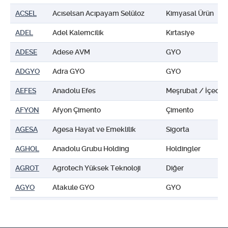
ACSEL
Acıselsan Acıpayam Selüloz
Kimyasal Ürün
ADEL
Adel Kalemcilik
Kırtasiye
ADESE
Adese AVM
GYO
ADGYO
Adra GYO
GYO
AEFES
Anadolu Efes
Meşrubat / İçecek
AFYON
Afyon Çimento
Çimento
AGESA
Agesa Hayat ve Emeklilik
Sigorta
AGHOL
Anadolu Grubu Holding
Holdingler
AGROT
Agrotech Yüksek Teknoloji
Diğer
AGYO
Atakule GYO
GYO
AHGAZ
Ahlatçı Doğalgaz
Elektrik - Doğalga
AHSGY
Ahes GYO
GYO