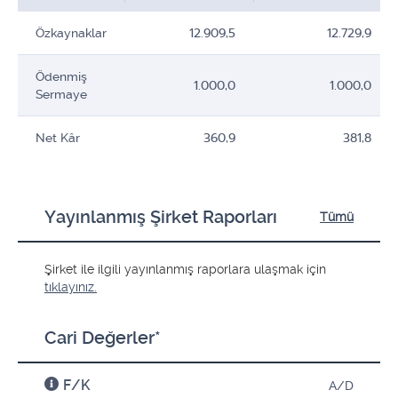
Özkaynaklar
12.909,5
12.729,9
Ödenmiş
1.000,0
1.000,0
Sermaye
Net Kâr
360,9
381,8
Yayınlanmış Şirket Raporları
Tümü
Şirket ile ilgili yayınlanmış raporlara ulaşmak için
tıklayınız.
Cari Değerler*
F/K
A/D