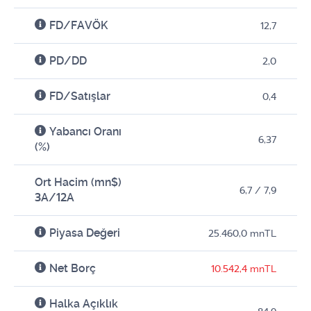
FD/FAVÖK
12,7
PD/DD
2,0
FD/Satışlar
0,4
Yabancı Oranı
6,37
(%)
Ort Hacim (mn$)
6,7 / 7,9
3A/12A
Piyasa Değeri
25.460,0 mnTL
Net Borç
10.542,4 mnTL
Halka Açıklık