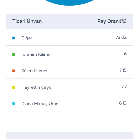
Ticari Ünvan
Pay Oranı(%)
73.02
Diğer
6
Ibrahim Kilimci
7.15
Şükrü Kilimci
7.7
Hayrettin Çaycı
6.13
Diana Manuş Urun