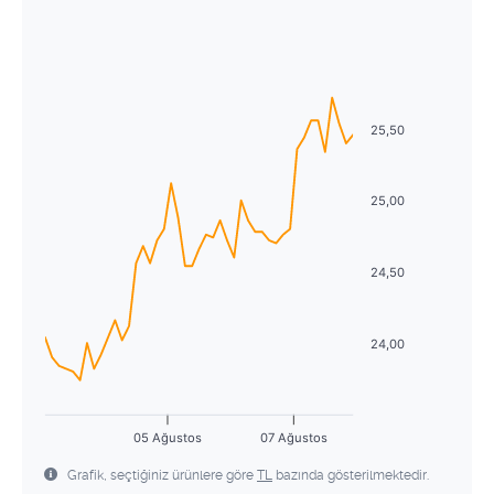
Ağustos
2026
27
28
29
30
31
1
2
Pzt
Sal
Çrş
Prş
Cum
Cmt
Pzr
3
4
5
6
7
8
9
27
28
29
30
31
1
2
10
11
12
13
14
15
16
3
4
5
6
7
8
9
25,50
17
18
19
20
21
22
23
10
11
12
13
14
15
16
24
25
26
27
28
29
30
25,00
17
18
19
20
21
22
23
31
1
2
3
4
5
6
24
25
26
27
28
29
30
24,50
31
1
2
3
4
5
6
24,00
05 Ağustos
07 Ağustos
Grafik, seçtiğiniz ürünlere göre
TL
bazında gösterilmektedir.