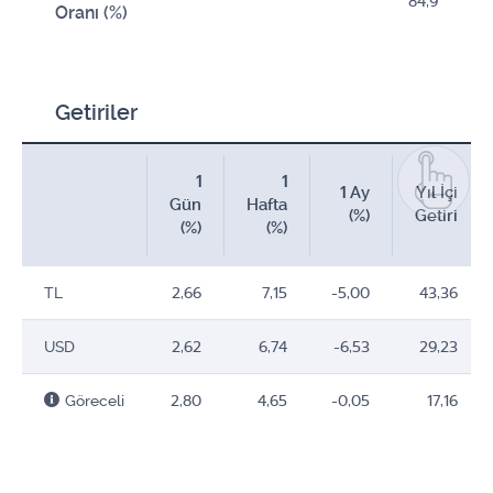
84,9
Oranı (%)
Getiriler
1
1
1 Ay
Yıl İçi
Gün
Hafta
(%)
Getiri
(%)
(%)
TL
2,66
7,15
-5,00
43,36
USD
2,62
6,74
-6,53
29,23
Göreceli
2,80
4,65
-0,05
17,16