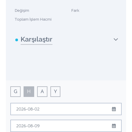
Değişim
Fark
Toplam İşlem Hacmi
Karşılaştır
G
H
A
Y
Ağustos
2026
Pzt
Sal
Çrş
Prş
Cum
Cmt
Pzr