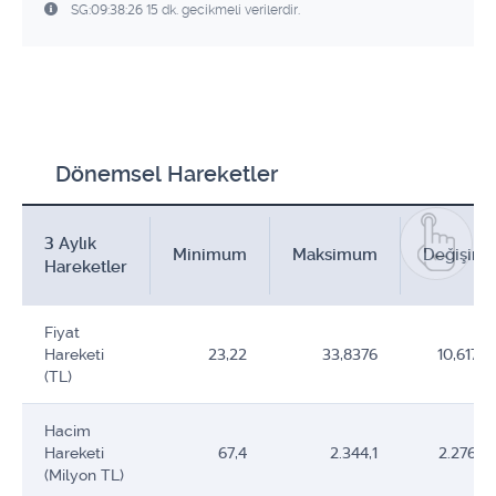
SG:09:38:26 15 dk. gecikmeli verilerdir.
Dönemsel Hareketler
3 Aylık
Minimum
Maksimum
Değişim
Hareketler
Fiyat
Hareketi
23,22
33,8376
10,6176
(TL)
Hacim
Hareketi
67,4
2.344,1
2.276,7
(Milyon TL)