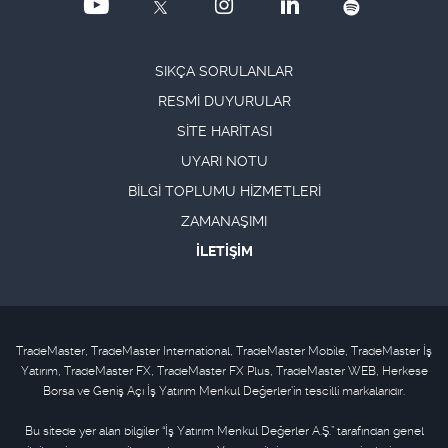
SIKÇA SORULANLAR
RESMİ DUYURULAR
SİTE HARİTASI
UYARI NOTU
BİLGİ TOPLUMU HİZMETLERİ
ZAMANAŞIMI
İLETİŞİM
TradeMaster, TradeMaster International, TradeMaster Mobile, TradeMaster İş
Yatırım, TradeMaster FX, TradeMaster FX Plus, TradeMaster WEB, Herkese
Borsa ve Geniş Açı İş Yatırım Menkul Değerler'in tescilli markalarıdır.
Bu sitede yer alan bilgiler “İş Yatırım Menkul Değerler A.Ş.” tarafından genel