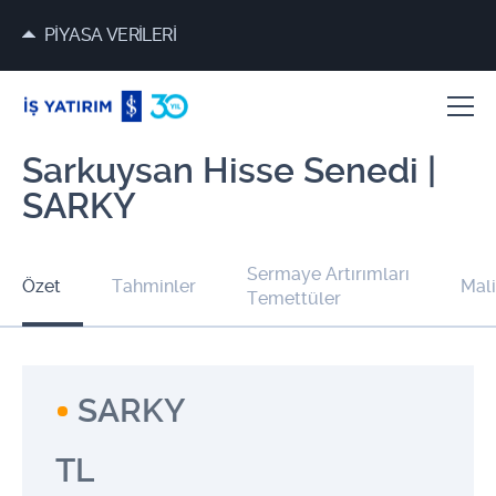
PİYASA VERİLERİ
Sarkuysan Hisse Senedi |
SARKY
Sermaye Artırımları
Özet
Tahminler
Mali
Temettüler
SARKY
TL