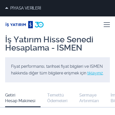
PİYASA VERİLERİ
İş Yatırım Hisse Senedi
Hesaplama - ISMEN
Fiyat performansı, tarihsel fiyat bilgileri ve ISMEN
hakkında diğer tüm bilgilere erişmek için
tıklayınız
.
Getiri
Temettü
Sermaye
İm
Hesap Makinesi
Ödemeleri
Artırımları
Bi