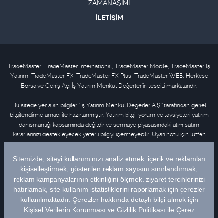
ZAMANAŞIMI
İLETİŞİM
TradeMaster, TradeMaster International, TradeMaster Mobile, TradeMaster İş
Yatırım, TradeMaster FX, TradeMaster FX Plus, TradeMaster WEB, Herkese
Borsa ve Geniş Açı İş Yatırım Menkul Değerler'in tescilli markalarıdır.
Bu sitede yer alan bilgiler “İş Yatırım Menkul Değerler A.Ş.” tarafından genel
bilgilendirme amacı ile hazırlanmıştır. Yatırım bilgi, yorum ve tavsiyeleri yatırım
danışmanlığı kapsamında değildir ve sermaye piyasasındaki alım satım
kararlarınızı destekleyecek yeterli bilgiyi içermeyebilir. Uyarı notu için lütfen
tıklayınız
.
Bu içeriğe ilişkin tüm telif hakları İş Yatırım Menkul Değerler A.Ş.’ye aittir. Bu
içerik, açık iznimiz olmaksızın başkaları tarafından herhangi bir amaçla, kısmen
veya tamamen çoğaltılamaz, dağıtılamaz, yayımlanamaz veya değiştirilemez.