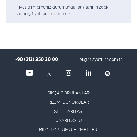
*Fiyat girmemeniz durumunda, alış tarihinizdeki
3
4
5
6
7
8
9
kapanış fiyatı kullanılacaktır.
10
11
12
13
14
15
16
17
18
19
20
21
22
23
24
25
26
27
28
29
30
+90 (212) 350 20 00
31
1
2
3
4
5
6
bilgi@isyatirim.com.tr
SIKÇA SORULANLAR
RESMİ DUYURULAR
SİTE HARİTASI
UYARI NOTU
BİLGİ TOPLUMU HİZMETLERİ