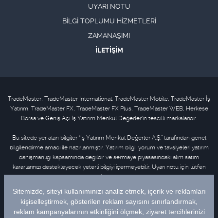
UYARI NOTU
BİLGİ TOPLUMU HİZMETLERİ
ZAMANAŞIMI
İLETİŞİM
TradeMaster, TradeMaster International, TradeMaster Mobile, TradeMaster İş
Yatırım, TradeMaster FX, TradeMaster FX Plus, TradeMaster WEB, Herkese
Borsa ve Geniş Açı İş Yatırım Menkul Değerler'in tescilli markalarıdır.
Bu sitede yer alan bilgiler “İş Yatırım Menkul Değerler A.Ş.” tarafından genel
bilgilendirme amacı ile hazırlanmıştır. Yatırım bilgi, yorum ve tavsiyeleri yatırım
danışmanlığı kapsamında değildir ve sermaye piyasasındaki alım satım
kararlarınızı destekleyecek yeterli bilgiyi içermeyebilir. Uyarı notu için lütfen
tıklayınız
.
Bu içeriğe ilişkin tüm telif hakları İş Yatırım Menkul Değerler A.Ş.’ye aittir. Bu
içerik, açık iznimiz olmaksızın başkaları tarafından herhangi bir amaçla, kısmen
veya tamamen çoğaltılamaz, dağıtılamaz, yayımlanamaz veya değiştirilemez.