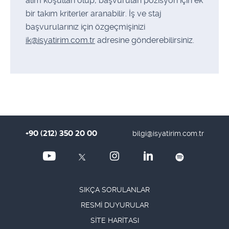
alım koşulları olup, başvurulan pozisyon için ek
bir takım kriterler aranabilir. İş ve staj
başvurularınız için özgeçmişinizi
ik@isyatirim.com.tr
adresine gönderebilirsiniz.
+90 (212) 350 20 00
bilgi@isyatirim.com.tr
SIKÇA SORULANLAR
RESMİ DUYURULAR
SİTE HARİTASI