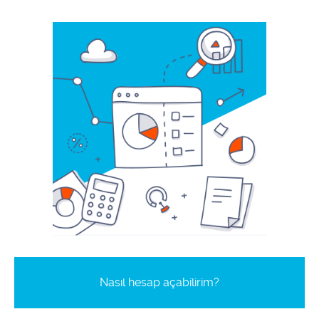
​Nasıl hesap açabilirim?