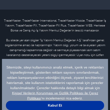
TradeMaster, TradeMaster International, TradeMaster Mobile, TradeMaster İş
Yatırım, TradeMaster FX, TradeMaster FX Plus, TradeMaster WEB, Herkese
Borsa ve Geniş Açı İş Yatırım Menkul Değerler'in tescilli markalarıdır.
Bu sitede yer alan bilgiler “İş Yatırım Menkul Değerler A.Ş.” tarafından genel
bilgilendirme amacı ile hazırlanmıştır. Yatırım bilgi, yorum ve tavsiyeleri yatırım
danışmanlığı kapsamında değildir ve sermaye piyasasındaki alım satım
kararlarınızı destekleyecek yeterli bilgiyi içermeyebilir. Uyarı notu için lütfen
tıklayınız
.
Bu içeriğe ilişkin tüm telif hakları İş Yatırım Menkul Değerler A.Ş.’ye aittir. Bu
içerik, açık iznimiz olmaksızın başkaları tarafından herhangi bir amaçla, kısmen
veya tamamen çoğaltılamaz, dağıtılamaz, yayımlanamaz veya değiştirilemez.
Veriler Matriks Finansal Teknolojiler A.Ş. tarafından sağlanmaktadır. Uyarı notu
için lütfen
tıklayınız
.