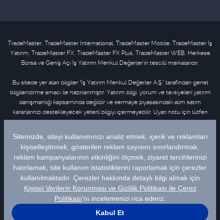
TradeMaster, TradeMaster International, TradeMaster Mobile, TradeMaster İş
Yatırım, TradeMaster FX, TradeMaster FX Plus, TradeMaster WEB, Herkese
Borsa ve Geniş Açı İş Yatırım Menkul Değerler'in tescilli markalarıdır.
Bu sitede yer alan bilgiler “İş Yatırım Menkul Değerler A.Ş.” tarafından genel
bilgilendirme amacı ile hazırlanmıştır. Yatırım bilgi, yorum ve tavsiyeleri yatırım
danışmanlığı kapsamında değildir ve sermaye piyasasındaki alım satım
kararlarınızı destekleyecek yeterli bilgiyi içermeyebilir. Uyarı notu için lütfen
tıklayınız
.
Bu içeriğe ilişkin tüm telif hakları İş Yatırım Menkul Değerler A.Ş.’ye aittir. Bu
içerik, açık iznimiz olmaksızın başkaları tarafından herhangi bir amaçla, kısmen
veya tamamen çoğaltılamaz, dağıtılamaz, yayımlanamaz veya değiştirilemez.
Veriler Matriks Finansal Teknolojiler A.Ş. tarafından sağlanmaktadır. Uyarı notu