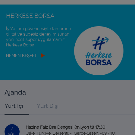
HERKESE BORSA
İş Yatırım güvencesiyle tamamen
dijital ve şubesiz deneyim sunan
yeni nesil süper uygulamamız
Herkese Borsa!
HEMEN KEŞFET
Ajanda
Yurt İçi
Yurt Dışı
Hazine Faiz Dışı Dengesi (milyon tl) 17:30
7
Ülke: Türkiye; Beklenti: -; Gerçekleşen: -69.740;
AĞU