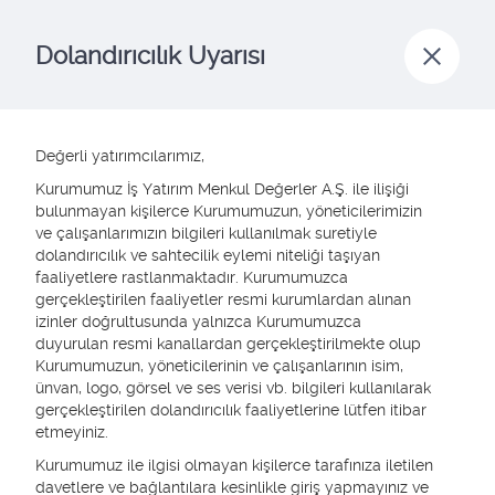
PİYASA VERİLERİ
Dolandırıcılık Uyarısı
Değerli yatırımcılarımız,
Bannerlar yüklenemedi.
Kurumumuz İş Yatırım Menkul Değerler A.Ş. ile ilişiği
bulunmayan kişilerce Kurumumuzun, yöneticilerimizin
ve çalışanlarımızın bilgileri kullanılmak suretiyle
dolandırıcılık ve sahtecilik eylemi niteliği taşıyan
faaliyetlere rastlanmaktadır. Kurumumuzca
gerçekleştirilen faaliyetler resmi kurumlardan alınan
izinler doğrultusunda yalnızca Kurumumuzca
duyurulan resmi kanallardan gerçekleştirilmekte olup
Kurumumuzun, yöneticilerinin ve çalışanlarının isim,
ünvan, logo, görsel ve ses verisi vb. bilgileri kullanılarak
gerçekleştirilen dolandırıcılık faaliyetlerine lütfen itibar
etmeyiniz.
Nasıl
Hesap
Kurumumuz ile ilgisi olmayan kişilerce tarafınıza iletilen
Nasıl Hesap Açabilirim?
Açabilirim
davetlere ve bağlantılara kesinlikle giriş yapmayınız ve