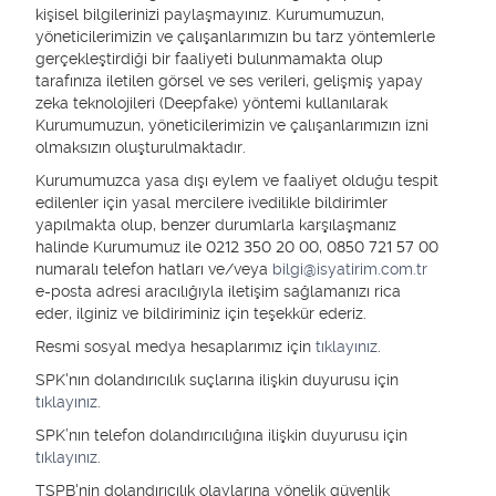
kişisel bilgilerinizi paylaşmayınız. Kurumumuzun,
yöneticilerimizin ve çalışanlarımızın bu tarz yöntemlerle
gerçekleştirdiği bir faaliyeti bulunmamakta olup
Piyasa yorumlarını izlemek için Youtube kanalımıza
tarafınıza iletilen görsel ve ses verileri, gelişmiş yapay
abone olun!
zeka teknolojileri (Deepfake) yöntemi kullanılarak
Kurumumuzun, yöneticilerimizin ve çalışanlarımızın izni
olmaksızın oluşturulmaktadır.
Kurumumuzca yasa dışı eylem ve faaliyet olduğu tespit
İşlem Kanalları
edilenler için yasal mercilere ivedilikle bildirimler
1/8
yapılmakta olup, benzer durumlarla karşılaşmanız
halinde Kurumumuz ile 0212 350 20 00, 0850 721 57 00
numaralı telefon hatları ve/veya
bilgi@isyatirim.com.tr
e-posta adresi aracılığıyla iletişim sağlamanızı rica
eder, ilginiz ve bildiriminiz için teşekkür ederiz.
Resmi sosyal medya hesaplarımız için
tıklayınız
.
SPK'nın dolandırıcılık suçlarına ilişkin duyurusu için
tıklayınız
.
SPK’nın telefon dolandırıcılığına ilişkin duyurusu için
tıklayınız
.
TSPB'nin dolandırıcılık olaylarına yönelik güvenlik