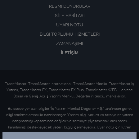
RESMİ DUYURULAR
SİTE HARİTASI
UYARI NOTU
BİLGİ TOPLUMU HİZMETLERİ
ZAMANAŞIMI
İLETİŞİM
TradeMaster, TradeMaster International, TradeMaster Mobile, TradeMaster İş
Yatırım, TradeMaster FX, TradeMaster FX Plus, TradeMaster WEB, Herkese
Borsa ve Geniş Açı İş Yatırım Menkul Değerler'in tescilli markalarıdır.
Bu sitede yer alan bilgiler “İş Yatırım Menkul Değerler A.Ş.” tarafından genel
bilgilendirme amacı ile hazırlanmıştır. Yatırım bilgi, yorum ve tavsiyeleri yatırım
danışmanlığı kapsamında değildir ve sermaye piyasasındaki alım satım
kararlarınızı destekleyecek yeterli bilgiyi içermeyebilir. Uyarı notu için lütfen
tıklayınız
.