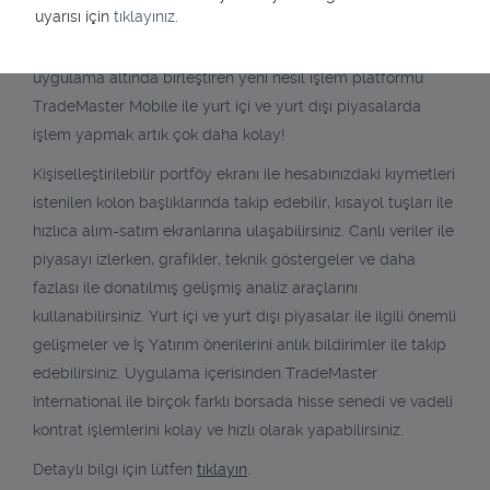
TradeMaster Mobile
uyarısı için
tıklayınız
.
Yatırım dünyasındaki en geniş işlem seçeneğini tek bir
uygulama altında birleştiren yeni nesil işlem platformu
TradeMaster Mobile ile yurt içi ve yurt dışı piyasalarda
işlem yapmak artık çok daha kolay!
Kişiselleştirilebilir portföy ekranı ile hesabınızdaki kıymetleri
istenilen kolon başlıklarında takip edebilir, kısayol tuşları ile
hızlıca alım-satım ekranlarına ulaşabilirsiniz. Canlı veriler ile
piyasayı izlerken, grafikler, teknik göstergeler ve daha
fazlası ile donatılmış gelişmiş analiz araçlarını
kullanabilirsiniz. Yurt içi ve yurt dışı piyasalar ile ilgili önemli
gelişmeler ve İş Yatırım önerilerini anlık bildirimler ile takip
edebilirsiniz. Uygulama içerisinden TradeMaster
International ile birçok farklı borsada hisse senedi ve vadeli
kontrat işlemlerini kolay ve hızlı olarak yapabilirsiniz.
Detaylı bilgi için lütfen
tıklayın
.