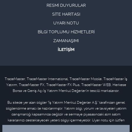
RESMİ DUYURULAR
SİTE HARİTASI
UYARI NOTU
BİLGİ TOPLUMU HİZMETLERİ
ZAMANAŞIMI
İLETİŞİM
TradeMaster, TradeMaster International, TradeMaster Mobile, TradeMaster İş
Yatırım, TradeMaster FX, TradeMaster FX Plus, TradeMaster WEB, Herkese
Borsa ve Geniş Açı İş Yatırım Menkul Değerler'in tescilli markalarıdır.
Bu sitede yer alan bilgiler “İş Yatırım Menkul Değerler A.Ş.” tarafından genel
bilgilendirme amacı ile hazırlanmıştır. Yatırım bilgi, yorum ve tavsiyeleri yatırım
danışmanlığı kapsamında değildir ve sermaye piyasasındaki alım satım
kararlarınızı destekleyecek yeterli bilgiyi içermeyebilir. Uyarı notu için lütfen
tıklayınız
.