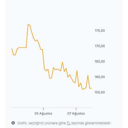
Ağustos
2026
27
28
29
30
31
1
2
Pzt
Sal
Çrş
Prş
Cum
Cmt
Pzr
3
4
5
6
7
8
9
27
28
29
30
31
1
2
10
11
12
13
14
15
16
175,00
3
4
5
6
7
8
9
17
18
19
20
21
22
23
10
11
12
13
14
15
16
170,00
24
25
26
27
28
29
30
17
18
19
20
21
22
23
165,00
31
1
2
3
4
5
6
24
25
26
27
28
29
30
160,00
31
1
2
3
4
5
6
155,00
05 Ağustos
07 Ağustos
Grafik, seçtiğiniz ürünlere göre
TL
bazında gösterilmektedir.