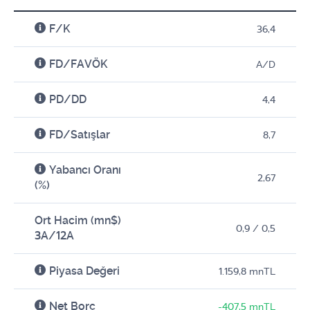
F/K
36,4
FD/FAVÖK
A/D
PD/DD
4,4
FD/Satışlar
8,7
Yabancı Oranı
2,67
(%)
Ort Hacim (mn$)
0,9 / 0,5
3A/12A
Piyasa Değeri
1.159,8 mnTL
Net Borç
-407,5 mnTL