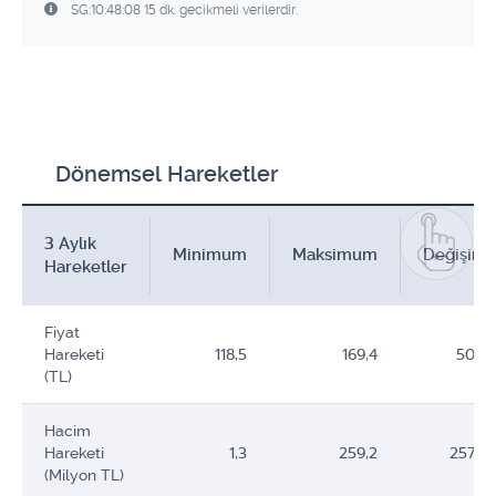
SG:10:48:08 15 dk. gecikmeli verilerdir.
Dönemsel Hareketler
3 Aylık
Minimum
Maksimum
Değişim
Hareketler
Fiyat
Hareketi
118,5
169,4
50,9
(TL)
Hacim
Hareketi
1,3
259,2
257,9
(Milyon TL)