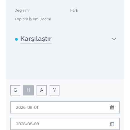
Değişim
Fark
Toplam İşlem Hacmi
Karşılaştır
G
H
A
Y
Ağustos
2026
Pzt
Sal
Çrş
Prş
Cum
Cmt
Pzr