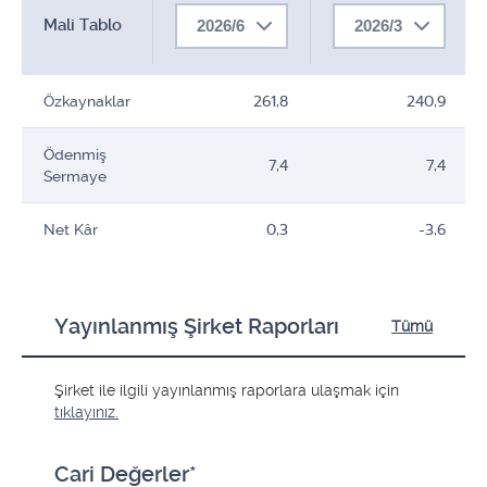
Mali Tablo
2026/6
2026/3
Özkaynaklar
261,8
240,9
Ödenmiş
7,4
7,4
Sermaye
Net Kâr
0,3
-3,6
Yayınlanmış Şirket Raporları
Tümü
Şirket ile ilgili yayınlanmış raporlara ulaşmak için
tıklayınız.
Cari Değerler*