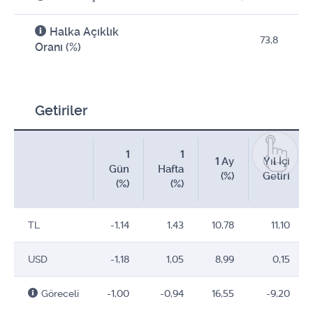
Halka Açıklık
73,8
Oranı (%)
Getiriler
1
1
1 Ay
Yıl İçi
Gün
Hafta
(%)
Getiri
(%)
(%)
TL
-1,14
1,43
10,78
11,10
USD
-1,18
1,05
8,99
0,15
Göreceli
-1,00
-0,94
16,55
-9,20