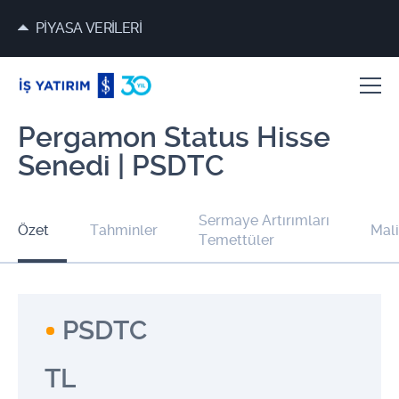
PİYASA VERİLERİ
Pergamon Status Hisse
Senedi | PSDTC
Sermaye Artırımları
Özet
Tahminler
Mali
Temettüler
PSDTC
TL