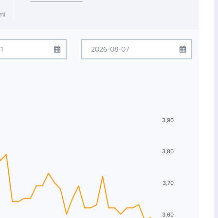
mi
mmuz
2026
Ağustos
2026
Çrş
Prş
Cum
Cmt
Pzr
Pzt
Sal
Çrş
Prş
Cum
Cmt
Pzr
1
2
3
4
5
27
28
29
30
31
1
2
8
9
10
11
12
3
4
5
6
7
8
9
3,90
15
16
17
18
19
10
11
12
13
14
15
16
3,80
22
23
24
25
26
17
18
19
20
21
22
23
29
30
31
1
2
24
25
26
27
28
29
30
3,70
5
6
7
8
9
31
1
2
3
4
5
6
3,60