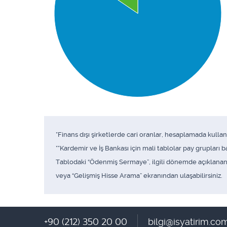
*Finans dışı şirketlerde cari oranlar, hesaplamada kull
**Kardemir ve İş Bankası için mali tablolar pay grupları
Tablodaki “Ödenmiş Sermaye”, ilgili dönemde açıklanan f
veya “Gelişmiş Hisse Arama” ekranından ulaşabilirsiniz.
+90 (212) 350 20 00
bilgi@isyatirim.com