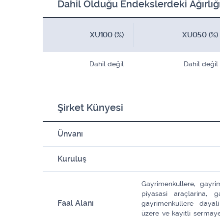
Dahil Olduğu Endekslerdeki Ağırlığ
XU100 (%)
XU050 (%)
Dahil değil
Dahil değil
Şirket Künyesi
Ünvanı
Kuruluş
Gayrimenkullere, gayri
piyasasi araçlarina, g
Faal Alanı
gayrimenkullere dayal
üzere ve kayitli sermaye