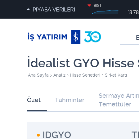
BIST
PİYASA VERİLERİ
13.7
B
İdealist GYO Hisse
Ana Sayfa
Analiz
Hisse Senetleri
Şirket Kartı
Sermaye Artır
Özet
Tahminler
Temettüler
IDGYO
T