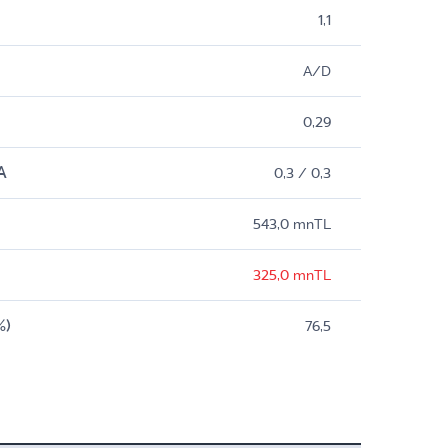
1,1
A/D
0,29
A
0,3 / 0,3
543,0 mnTL
325,0 mnTL
%)
76,5