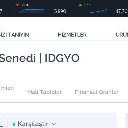
VIOP
$/₺
87
15.890
47,7
İZİ TANIYIN
HİZMETLER
ÜRÜ
 Senedi | IDGYO
ımları
Mali Tablolar
Finansal Oranlar
L
Karşılaştır