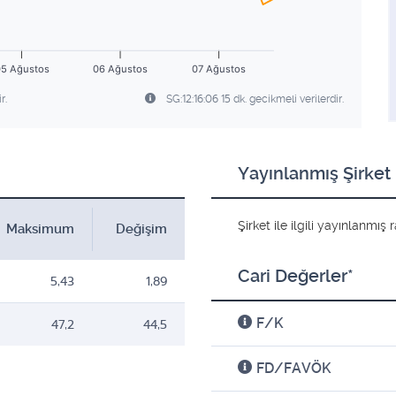
5 Ağustos
06 Ağustos
07 Ağustos
r.
SG:12:16:06 15 dk. gecikmeli verilerdir.
Yayınlanmış Şirket 
Şirket ile ilgili yayınlanmı
Maksimum
Değişim
Cari Değerler*
5,43
1,89
F/K
47,2
44,5
FD/FAVÖK