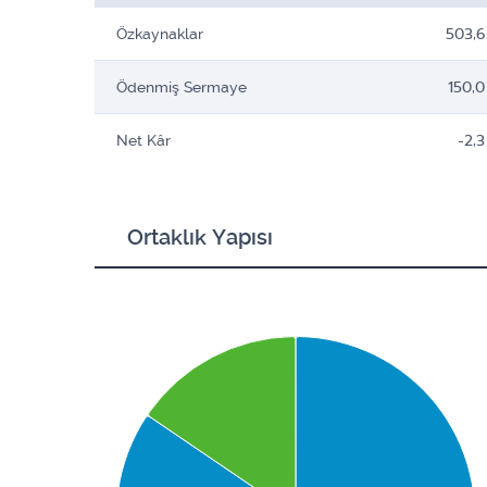
Özkaynaklar
503,6
Ödenmiş Sermaye
150,0
Net Kâr
-2,3
Ortaklık Yapısı