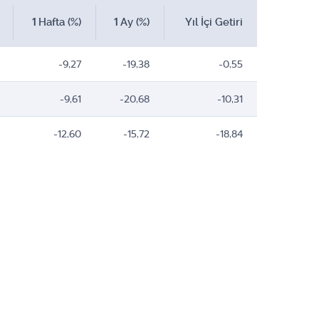
1 Hafta (%)
1 Ay (%)
Yıl İçi Getiri
-9,27
-19,38
-0,55
-9,61
-20,68
-10,31
-12,60
-15,72
-18,84