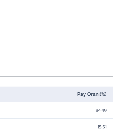
Pay Oranı(%)
84.49
15.51