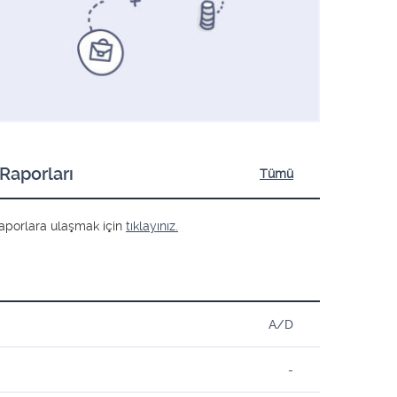
Raporları
Tümü
ş raporlara ulaşmak için
tıklayınız.
A/D
-