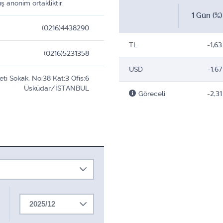
 anonim ortakliktir.
1 Gün (%)
(0216)4438290
TL
-1,63
(0216)5231358
USD
-1,67
eti Sokak, No:38 Kat:3 Ofis:6
Üsküdar/İSTANBUL
Göreceli
-2,31
2025/12