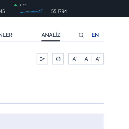
€/₺
045
55,1734
NLER
ANALİZ
EN