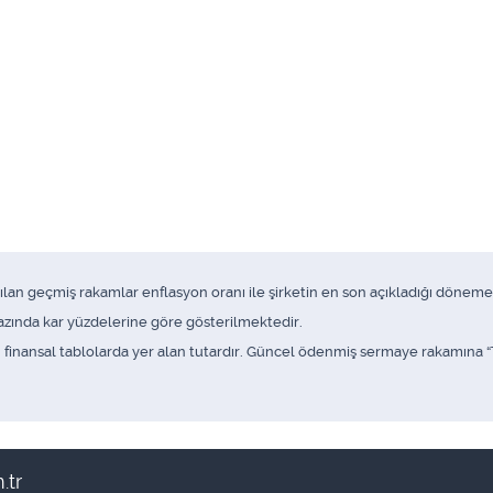
anılan geçmiş rakamlar enflasyon oranı ile şirketin en son açıkladığı döne
 bazında kar yüzdelerine göre gösterilmektedir.
inansal tablolarda yer alan tutardır. Güncel ödenmiş sermaye rakamına “Te
.tr