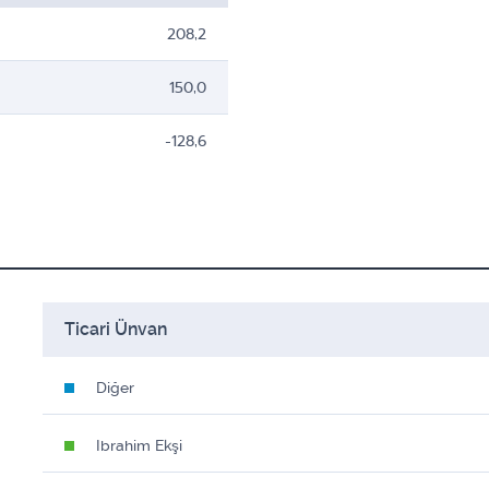
208,2
150,0
-128,6
Ticari Ünvan
Diğer
Ibrahim Ekşi