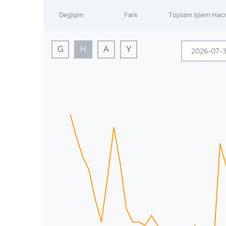
Değişim
Fark
Toplam İşlem Hac
G
H
A
Y
Te
Pzt
Sal
29
30
6
7
13
14
20
21
27
28
3
4