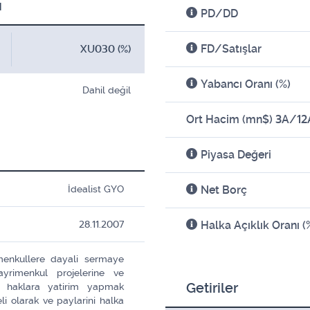
ı
PD/DD
FD/Satışlar
XU030 (%)
Yabancı Oranı
(%)
Dahil değil
Ort Hacim (mn$) 3A/12
Piyasa Değeri
İdealist GYO
Net Borç
28.11.2007
Halka Açıklık
Oranı (
menkullere dayali sermaye
ayrimenkul projelerine ve
Getiriler
i haklara yatirim yapmak
li olarak ve paylarini halka