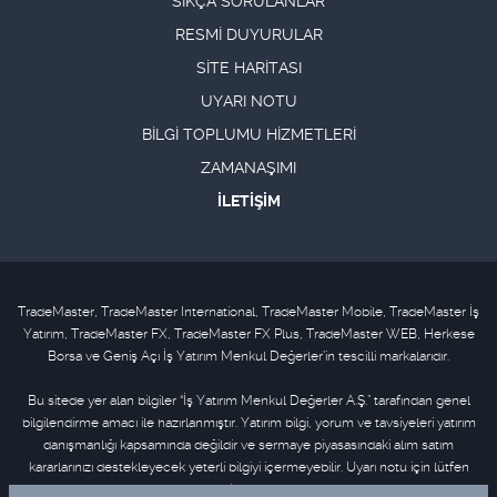
SIKÇA SORULANLAR
RESMİ DUYURULAR
SİTE HARİTASI
UYARI NOTU
BİLGİ TOPLUMU HİZMETLERİ
ZAMANAŞIMI
İLETİŞİM
TradeMaster, TradeMaster International, TradeMaster Mobile, TradeMaster İş
Yatırım, TradeMaster FX, TradeMaster FX Plus, TradeMaster WEB, Herkese
Borsa ve Geniş Açı İş Yatırım Menkul Değerler'in tescilli markalarıdır.
Bu sitede yer alan bilgiler “İş Yatırım Menkul Değerler A.Ş.” tarafından genel
bilgilendirme amacı ile hazırlanmıştır. Yatırım bilgi, yorum ve tavsiyeleri yatırım
danışmanlığı kapsamında değildir ve sermaye piyasasındaki alım satım
kararlarınızı destekleyecek yeterli bilgiyi içermeyebilir. Uyarı notu için lütfen
tıklayınız
.