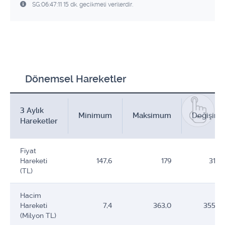
SG:06:47:11 15 dk. gecikmeli verilerdir.
Dönemsel Hareketler
3 Aylık
Minimum
Maksimum
Değişim
Hareketler
Fiyat
Hareketi
147,6
179
31,4
(TL)
Hacim
Hareketi
7,4
363,0
355,6
(Milyon TL)