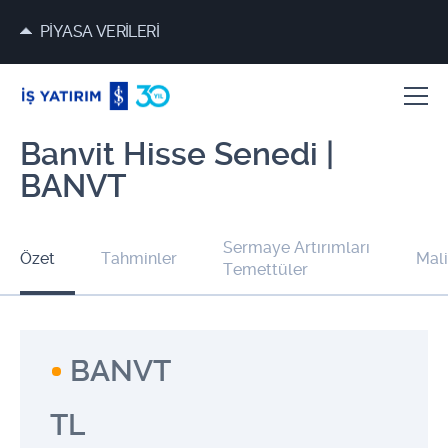
PİYASA VERİLERİ
Banvit Hisse Senedi |
BANVT
Sermaye Artırımları
Özet
Tahminler
Mali
Temettüler
BANVT
TL