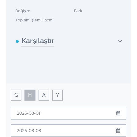
Değişim
Fark
Toplam İşlem Hacmi
Karşılaştır
G
H
A
Y
Ağustos
2026
Pzt
Sal
Çrş
Prş
Cum
Cmt
Pzr