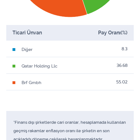
Ticari Ünvan
Pay Oranı(%)
8.3
Diğer
36.68
Qatar Holding Llc
55.02
Brf Gmbh
*Finans dışı şirketlerde cari oranlar, hesaplamada kullanılan
geçmiş rakamlar enflasyon oranı ile şirketin en son
açıkladığı döneme çekilerek hesaplanmaktadır.