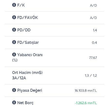
F/K
A/D
FD/FAVÖK
A/D
PD/DD
1,4
FD/Satışlar
0,4
Yabancı Oranı
77,67
(%)
Ort Hacim (mn$)
1,3 / 1,2
3A/12A
Piyasa Değeri
16.103,8 mnTL
Net Borç
-1.262,6 mnTL