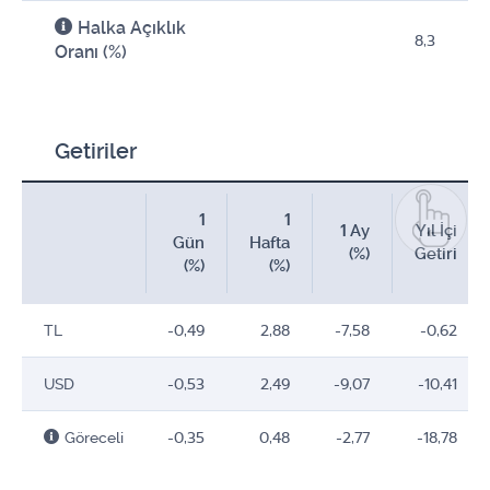
Halka Açıklık
8,3
Oranı (%)
Getiriler
1
1
1 Ay
Yıl İçi
Gün
Hafta
(%)
Getiri
(%)
(%)
TL
-0,49
2,88
-7,58
-0,62
USD
-0,53
2,49
-9,07
-10,41
Göreceli
-0,35
0,48
-2,77
-18,78