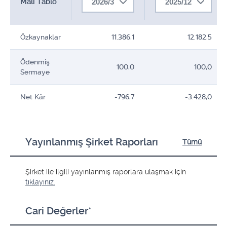
Mali Tablo
2026/3
2025/12
Özkaynaklar
11.386,1
12.182,5
Ödenmiş
100,0
100,0
Sermaye
Net Kâr
-796,7
-3.428,0
Yayınlanmış Şirket Raporları
Tümü
Şirket ile ilgili yayınlanmış raporlara ulaşmak için
tıklayınız.
Cari Değerler*