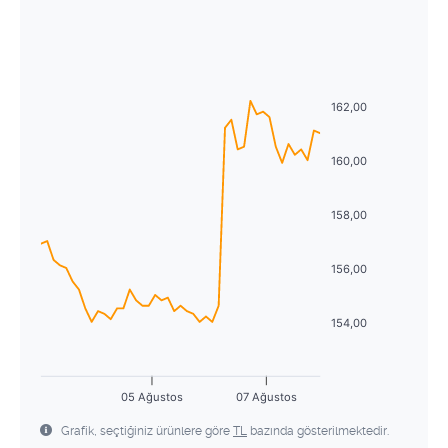
Ağustos
2026
27
28
29
30
31
1
2
Pzt
Sal
Çrş
Prş
Cum
Cmt
Pzr
3
4
5
6
7
8
9
27
28
29
30
31
1
2
10
11
12
13
14
15
16
162,00
3
4
5
6
7
8
9
17
18
19
20
21
22
23
10
11
12
13
14
15
16
160,00
24
25
26
27
28
29
30
17
18
19
20
21
22
23
158,00
31
1
2
3
4
5
6
24
25
26
27
28
29
30
156,00
31
1
2
3
4
5
6
154,00
05 Ağustos
07 Ağustos
Grafik, seçtiğiniz ürünlere göre
TL
bazında gösterilmektedir.