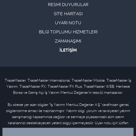
RESMİ DUYURULAR
SİTE HARİTASI
UYARI NOTU
BİLGİ TOPLUMU HİZMETLERİ
ZAMANAŞIMI
İLETİŞİM
TradeMaster, TradeMaster International, TradeMaster Mobile, TradeMaster İş
Yatırım, TradeMaster FX, TradeMaster FX Plus, TradeMaster WEB, Herkese
Borsa ve Geniş Açı İş Yatırım Menkul Değerler'in tescilli markalarıdır.
Bu sitede yer alan bilgiler “İş Yatırım Menkul Değerler A.Ş.” tarafından genel
bilgilendirme amacı ile hazırlanmıştır. Yatırım bilgi, yorum ve tavsiyeleri yatırım
danışmanlığı kapsamında değildir ve sermaye piyasasındaki alım satım
kararlarınızı destekleyecek yeterli bilgiyi içermeyebilir. Uyarı notu için lütfen
tıklayınız
.