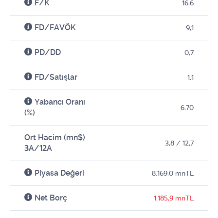
F/K
16,6
FD/FAVÖK
9,1
PD/DD
0,7
FD/Satışlar
1,1
Yabancı Oranı
6,70
(%)
Ort Hacim (mn$)
3,8 / 12,7
3A/12A
Piyasa Değeri
8.169,0 mnTL
Net Borç
1.185,9 mnTL