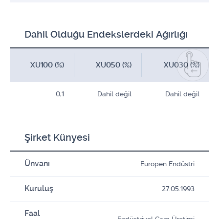
Dahil Olduğu Endekslerdeki Ağırlığı
XU100 (%)
XU050 (%)
XU030 (%)
0,1
Dahil değil
Dahil değil
Şirket Künyesi
Ünvanı
Europen Endüstri
Kuruluş
27.05.1993
Faal