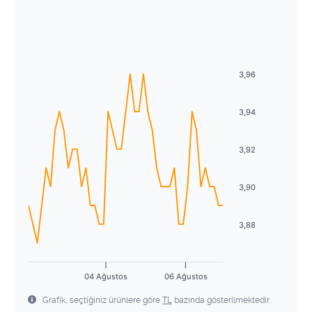
Ağustos
2026
29
30
1
2
3
4
5
Pzt
Sal
Çrş
Prş
Cum
Cmt
Pzr
6
7
8
9
10
11
12
27
28
29
30
31
1
2
13
14
15
16
17
18
19
3,96
3
4
5
6
7
8
9
20
21
22
23
24
25
26
10
11
12
13
14
15
16
3,94
27
28
29
30
31
1
2
17
18
19
20
21
22
23
3,92
3
4
5
6
7
8
9
24
25
26
27
28
29
30
3,90
31
1
2
3
4
5
6
3,88
04 Ağustos
06 Ağustos
Grafik, seçtiğiniz ürünlere göre
TL
bazında gösterilmektedir.