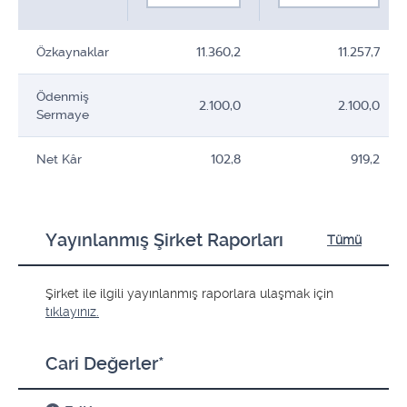
Özkaynaklar
11.360,2
11.257,7
Ödenmiş
2.100,0
2.100,0
Sermaye
Net Kâr
102,8
919,2
Yayınlanmış Şirket Raporları
Tümü
Şirket ile ilgili yayınlanmış raporlara ulaşmak için
tıklayınız.
Cari Değerler*