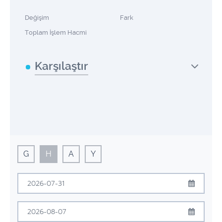
Değişim
Fark
Toplam İşlem Hacmi
Karşılaştır
G
H
A
Y
Temmuz
2026
Pzt
Sal
Çrş
Prş
Cum
Cmt
Pzr