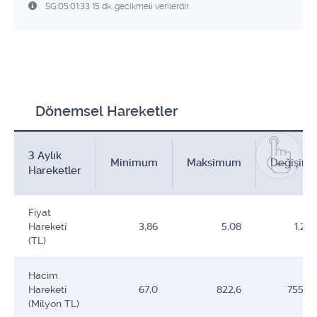
SG:05:01:33 15 dk. gecikmeli verilerdir.
Dönemsel Hareketler
3 Aylık
Minimum
Maksimum
Değişim
Hareketler
Fiyat
Hareketi
3,86
5,08
1,22
(TL)
Hacim
Hareketi
67,0
822,6
755,6
(Milyon TL)