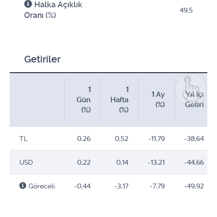
Halka Açıklık
49,5
Oranı (%)
Getiriler
1
1
1 Ay
Yıl İçi
Gün
Hafta
(%)
Getiri
(%)
(%)
TL
0,26
0,52
-11,79
-38,64
USD
0,22
0,14
-13,21
-44,66
Göreceli
-0,44
-3,17
-7,79
-49,92