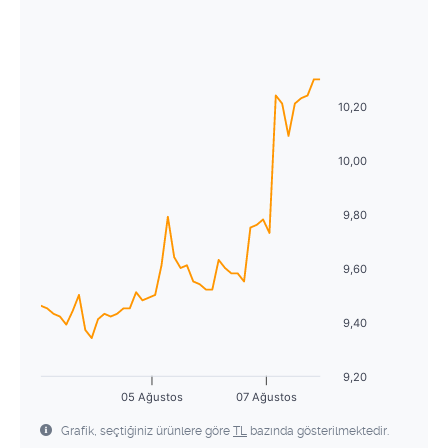
Ağustos
2026
27
28
29
30
31
1
2
Pzt
Sal
Çrş
Prş
Cum
Cmt
Pzr
3
4
5
6
7
8
9
27
28
29
30
31
1
2
10
11
12
13
14
15
16
10,20
3
4
5
6
7
8
9
17
18
19
20
21
22
23
10
11
12
13
14
15
16
10,00
24
25
26
27
28
29
30
17
18
19
20
21
22
23
9,80
31
1
2
3
4
5
6
24
25
26
27
28
29
30
9,60
31
1
2
3
4
5
6
9,40
9,20
05 Ağustos
07 Ağustos
Grafik, seçtiğiniz ürünlere göre
TL
bazında gösterilmektedir.