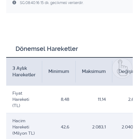
SG:08:40:16 15 dk. gecikmeli verilerdir.
Dönemsel Hareketler
3 Aylık
Minimum
Maksimum
Değişim
Hareketler
Fiyat
Hareketi
8,48
11,14
2,66
(TL)
Hacim
Hareketi
42,6
2.083,1
2.040,5
(Milyon TL)