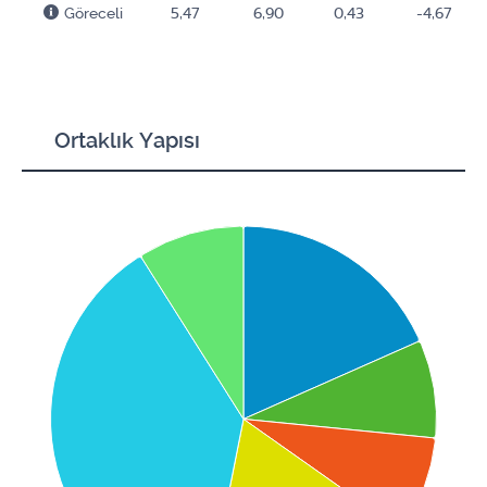
Göreceli
5,47
6,90
0,43
-4,67
Ortaklık Yapısı