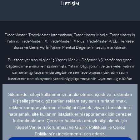
İLETİŞİM
TradeMaster, TradeMaster International, TradeMaster Mobile, TradeMaster İş
Yatırım, TradeMaster FX, TradeMaster FX Plus, TradeMaster WEB, Herkese
Borsa ve Geniş Açı İş Yatırım Menkul Değerler'in tescilli markalarıdır.
Bu sitede yer alan bilgiler “İş Yatırım Menkul Değerler A.Ş.” tarafından genel
bilgilendirme amacı ile hazırlanmıştır. Yatırım bilgi, yorum ve tavsiyeleri yatırım
danışmanlığı kapsamında değildir ve sermaye piyasasındaki alım satım
kararlarınızı destekleyecek yeterli bilgiyi içermeyebilir. Uyarı notu için lütfen
tıklayınız
.
Bu içeriğe ilişkin tüm telif hakları İş Yatırım Menkul Değerler A.Ş.’ye aittir. Bu
içerik, açık iznimiz olmaksızın başkaları tarafından herhangi bir amaçla, kısmen
veya tamamen çoğaltılamaz, dağıtılamaz, yayımlanamaz veya değiştirilemez.