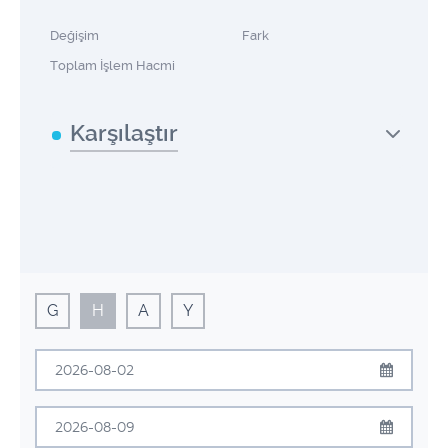
Değişim
Fark
Toplam İşlem Hacmi
Karşılaştır
G
H
A
Y
Ağustos
2026
Pzt
Sal
Çrş
Prş
Cum
Cmt
Pzr