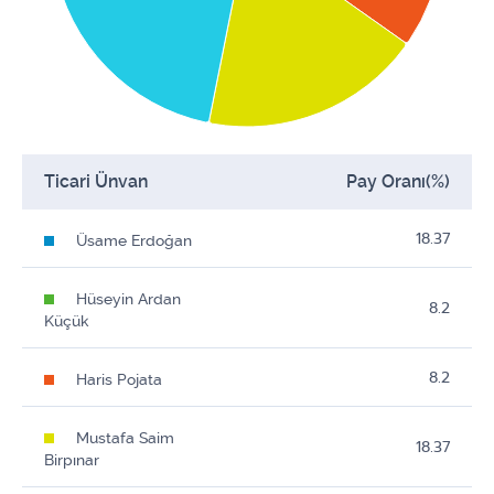
Ticari Ünvan
Pay Oranı(%)
18.37
Üsame Erdoğan
Hüseyin Ardan
8.2
Küçük
8.2
Haris Pojata
Mustafa Saim
18.37
Birpınar