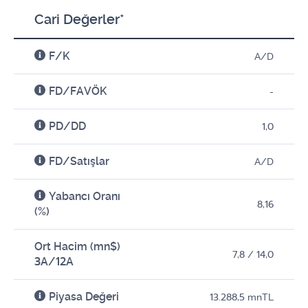
Cari Değerler*
F/K
A/D
FD/FAVÖK
-
PD/DD
1,0
FD/Satışlar
A/D
Yabancı Oranı
8,16
(%)
Ort Hacim (mn$)
7,8 / 14,0
3A/12A
Piyasa Değeri
13.288,5 mnTL