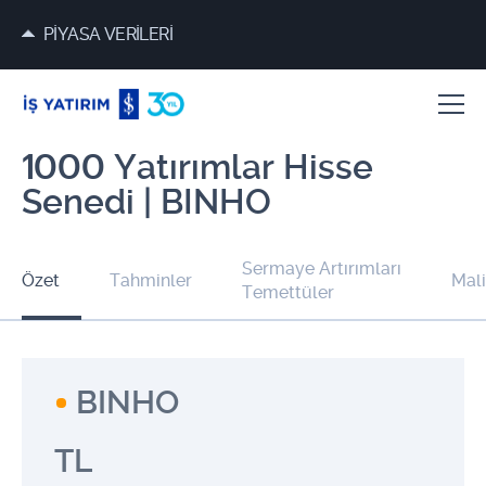
PİYASA VERİLERİ
1000 Yatırımlar Hisse
Senedi | BINHO
Sermaye Artırımları
Özet
Tahminler
Mali
Temettüler
BINHO
TL