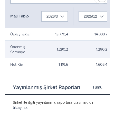
Mali Tablo
2026/3
2025/12
Özkaynaklar
13.770,4
14.888,7
Ödenmiş
1.290,2
1.290,2
Sermaye
Net Kâr
-1.119,6
1.608,4
Yayınlanmış Şirket Raporları
Tümü
Şirket ile ilgili yayınlanmış raporlara ulaşmak için
tıklayınız.