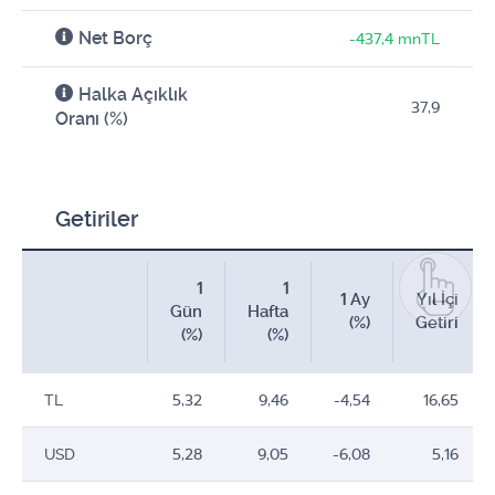
Net Borç
-437,4 mnTL
Halka Açıklık
37,9
Oranı (%)
Getiriler
1
1
1 Ay
Yıl İçi
Gün
Hafta
(%)
Getiri
(%)
(%)
TL
5,32
9,46
-4,54
16,65
USD
5,28
9,05
-6,08
5,16