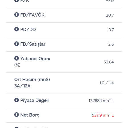
F/K
A/D
FD/FAVÖK
20,7
PD/DD
3,7
FD/Satışlar
2,6
Yabancı Oranı
53,64
(%)
Ort Hacim (mn$)
1,0 / 1,4
3A/12A
Piyasa Değeri
17.788,1 mnTL
Net Borç
537,9 mnTL