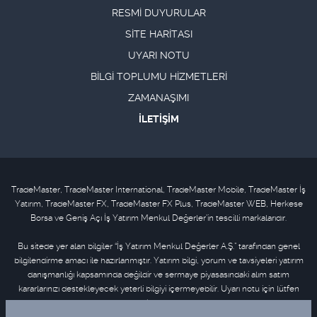
RESMİ DUYURULAR
SİTE HARİTASI
UYARI NOTU
BİLGİ TOPLUMU HİZMETLERİ
ZAMANAŞIMI
İLETİŞİM
TradeMaster, TradeMaster International, TradeMaster Mobile, TradeMaster İş
Yatırım, TradeMaster FX, TradeMaster FX Plus, TradeMaster WEB, Herkese
Borsa ve Geniş Açı İş Yatırım Menkul Değerler'in tescilli markalarıdır.
Bu sitede yer alan bilgiler “İş Yatırım Menkul Değerler A.Ş.” tarafından genel
bilgilendirme amacı ile hazırlanmıştır. Yatırım bilgi, yorum ve tavsiyeleri yatırım
danışmanlığı kapsamında değildir ve sermaye piyasasındaki alım satım
kararlarınızı destekleyecek yeterli bilgiyi içermeyebilir. Uyarı notu için lütfen
tıklayınız
.