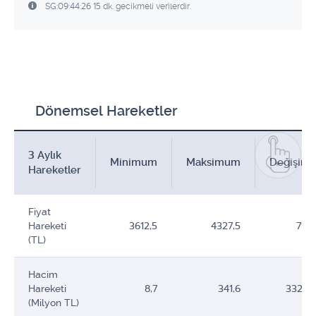
SG:09:44:26 15 dk. gecikmeli verilerdir.
Dönemsel Hareketler
3 Aylık
Minimum
Maksimum
Değişim
Hareketler
Fiyat
Hareketi
3612,5
4327,5
715
(TL)
Hacim
Hareketi
8,7
341,6
332,9
(Milyon TL)