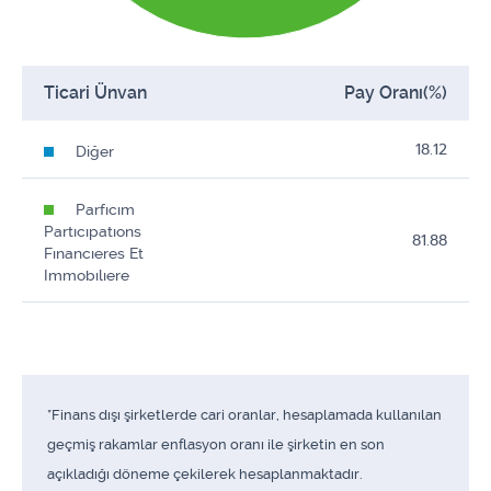
Ticari Ünvan
Pay Oranı(%)
18.12
Diğer
Parfıcım
Partıcıpatıons
81.88
Fınancıeres Et
Immobılıere
*Finans dışı şirketlerde cari oranlar, hesaplamada kullanılan
geçmiş rakamlar enflasyon oranı ile şirketin en son
açıkladığı döneme çekilerek hesaplanmaktadır.