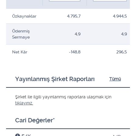
Özkaynaklar
4.795,7
4.944,5
Ödenmiş
4,9
4,9
Sermaye
Net Kâr
-148,8
296,5
Yayınlanmış Şirket Raporları
Tümü
Şirket ile ilgili yayınlanmış raporlara ulaşmak için
tıklayınız.
Cari Değerler*