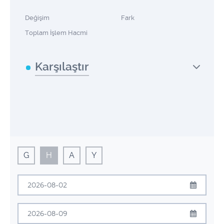
Değişim
Fark
Toplam İşlem Hacmi
Karşılaştır
G
H
A
Y
Ağustos
2026
Pzt
Sal
Çrş
Prş
Cum
Cmt
Pzr