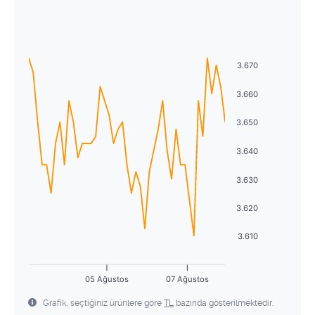
Ağustos
2026
27
28
29
30
31
1
2
Pzt
Sal
Çrş
Prş
Cum
Cmt
Pzr
3
4
5
6
7
8
9
27
28
29
30
31
1
2
3.670
10
11
12
13
14
15
16
3
4
5
6
7
8
9
3.660
17
18
19
20
21
22
23
10
11
12
13
14
15
16
3.650
24
25
26
27
28
29
30
17
18
19
20
21
22
23
3.640
31
1
2
3
4
5
6
24
25
26
27
28
29
30
3.630
31
1
2
3
4
5
6
3.620
3.610
05 Ağustos
07 Ağustos
Grafik, seçtiğiniz ürünlere göre
TL
bazında gösterilmektedir.