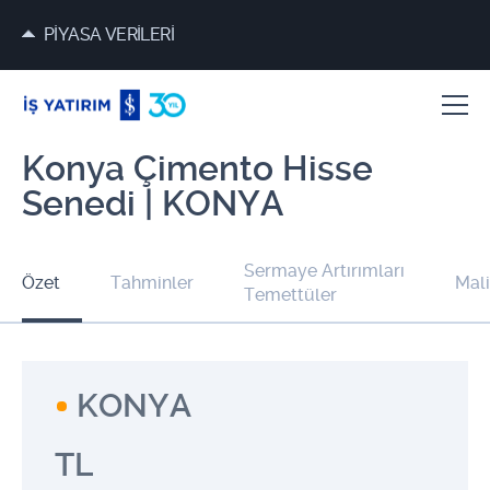
PİYASA VERİLERİ
Konya Çimento Hisse
Senedi | KONYA
Sermaye Artırımları
Özet
Tahminler
Mali
Temettüler
KONYA
TL