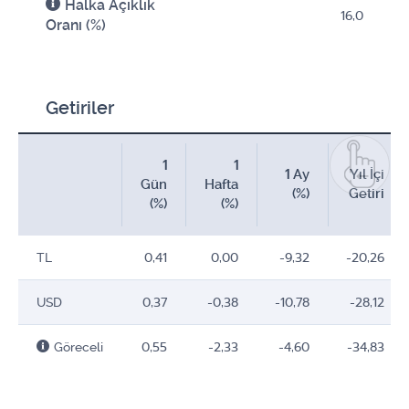
Halka Açıklık
16,0
Oranı (%)
Getiriler
1
1
1 Ay
Yıl İçi
Gün
Hafta
(%)
Getiri
(%)
(%)
TL
0,41
0,00
-9,32
-20,26
USD
0,37
-0,38
-10,78
-28,12
Göreceli
0,55
-2,33
-4,60
-34,83