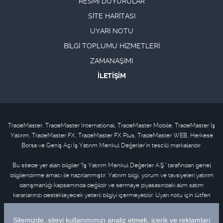
RESMİ DUYURULAR
SİTE HARİTASI
UYARI NOTU
BİLGİ TOPLUMU HİZMETLERİ
ZAMANAŞIMI
İLETİŞİM
TradeMaster, TradeMaster International, TradeMaster Mobile, TradeMaster İş
Yatırım, TradeMaster FX, TradeMaster FX Plus, TradeMaster WEB, Herkese
Borsa ve Geniş Açı İş Yatırım Menkul Değerler'in tescilli markalarıdır.
Bu sitede yer alan bilgiler “İş Yatırım Menkul Değerler A.Ş.” tarafından genel
bilgilendirme amacı ile hazırlanmıştır. Yatırım bilgi, yorum ve tavsiyeleri yatırım
danışmanlığı kapsamında değildir ve sermaye piyasasındaki alım satım
kararlarınızı destekleyecek yeterli bilgiyi içermeyebilir. Uyarı notu için lütfen
tıklayınız
.