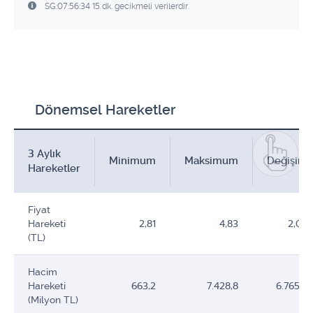
SG:07:56:34 15 dk. gecikmeli verilerdir.
Dönemsel Hareketler
3 Aylık
Minimum
Maksimum
Değişim
Hareketler
Fiyat
Hareketi
2,81
4,83
2,02
(TL)
Hacim
Hareketi
663,2
7.428,8
6.765,6
(Milyon TL)