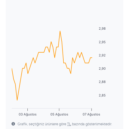
Ağustos
2026
29
30
1
2
3
4
5
Pzt
Sal
Çrş
Prş
Cum
Cmt
Pzr
6
7
8
9
10
11
12
27
28
29
30
31
1
2
13
14
15
16
17
18
19
2,98
3
4
5
6
7
8
9
20
21
22
23
24
25
26
2,95
10
11
12
13
14
15
16
27
28
29
30
31
1
2
2,92
17
18
19
20
21
22
23
3
4
5
6
7
8
9
2,90
24
25
26
27
28
29
30
31
1
2
3
4
5
6
2,88
2,85
03 Ağustos
05 Ağustos
07 Ağustos
Grafik, seçtiğiniz ürünlere göre
TL
bazında gösterilmektedir.