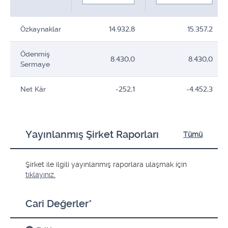
Özkaynaklar
14.932,8
15.357,2
Ödenmiş
8.430,0
8.430,0
Sermaye
Net Kâr
-252,1
-4.452,3
Yayınlanmış Şirket Raporları
Tümü
Şirket ile ilgili yayınlanmış raporlara ulaşmak için
tıklayınız.
Cari Değerler*