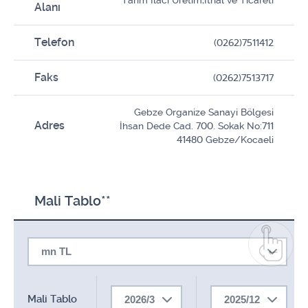
Tarım İlacı Üretim,İthal ve Ticareti
Alanı
Telefon
(0262)7511412
Faks
(0262)7513717
Gebze Organize Sanayi Bölgesi
Adres
İhsan Dede Cad. 700. Sokak No:711
41480 Gebze/Kocaeli
Mali Tablo**
mn TL
Mali Tablo
2026/3
2025/12