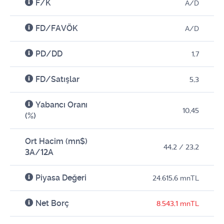
F/K
A/D
FD/FAVÖK
A/D
PD/DD
1,7
FD/Satışlar
5,3
Yabancı Oranı
10,45
(%)
Ort Hacim (mn$)
44,2 / 23,2
3A/12A
Piyasa Değeri
24.615,6 mnTL
Net Borç
8.543,1 mnTL