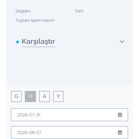
Değişim
Fark
Toplam İşlem Hacmi
Karşılaştır
G
H
A
Y
Temmuz
2026
Pzt
Sal
Çrş
Prş
Cum
Cmt
Pzr