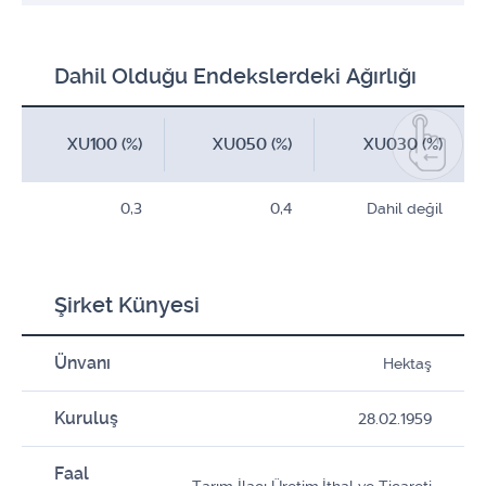
Dahil Olduğu Endekslerdeki Ağırlığı
XU100 (%)
XU050 (%)
XU030 (%)
0,3
0,4
Dahil değil
Şirket Künyesi
Ünvanı
Hektaş
Kuruluş
28.02.1959
Faal