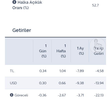
Halka Açıklık
52,7
Oranı (%)
Getiriler
1
1
1 Ay
Yıl İçi
Gün
Hafta
(%)
Getiri
(%)
(%)
TL
0,34
1,04
-7,89
-4,58
USD
0,30
0,66
-9,38
-13,94
Göreceli
-0,36
-2,67
-3,71
-22,13