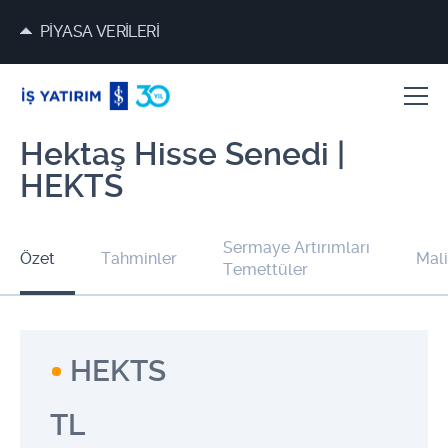
PİYASA VERİLERİ
Hektaş Hisse Senedi |
HEKTS
Sermaye Artırımları
Özet
Tahminler
Mali
Temettüler
HEKTS
TL