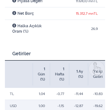
Piyasa Değeri
11.610,0 mnTL
Net Borç
15.312,7 mnTL
Halka Açıklık
26,9
Oranı (%)
Getiriler
1
1
1 Ay
Yıl İçi
Gün
Hafta
(%)
Getiri
(%)
(%)
TL
1,04
-0,77
-11,44
-10,83
USD
1,00
-1,15
-12,87
-19,62