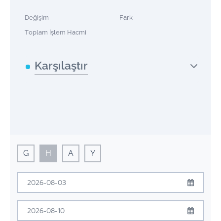
Değişim
Fark
Toplam İşlem Hacmi
Karşılaştır
G
H
A
Y
Ağustos
2026
Pzt
Sal
Çrş
Prş
Cum
Cmt
Pzr