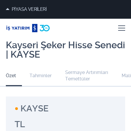
PİYASA VERİLERİ
Kayseri Şeker Hisse Senedi
| KAYSE
Sermaye Artırımları
Özet
Tahminler
Mali
Temettüler
KAYSE
TL