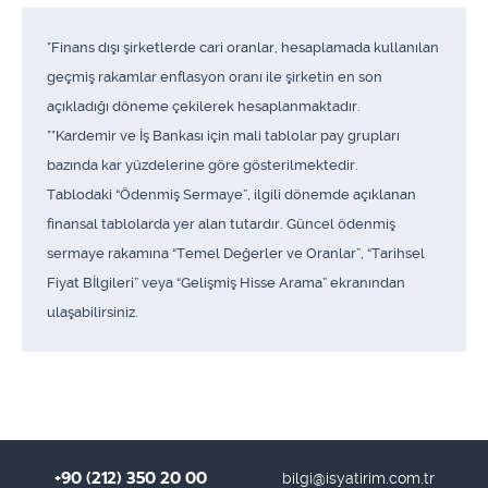
*Finans dışı şirketlerde cari oranlar, hesaplamada kullanılan
geçmiş rakamlar enflasyon oranı ile şirketin en son
açıkladığı döneme çekilerek hesaplanmaktadır.
**Kardemir ve İş Bankası için mali tablolar pay grupları
bazında kar yüzdelerine göre gösterilmektedir.
Tablodaki “Ödenmiş Sermaye”, ilgili dönemde açıklanan
finansal tablolarda yer alan tutardır. Güncel ödenmiş
sermaye rakamına “Temel Değerler ve Oranlar”, “Tarihsel
Fiyat Bİlgileri” veya “Gelişmiş Hisse Arama” ekranından
ulaşabilirsiniz.
+90 (212) 350 20 00
bilgi@isyatirim.com.tr