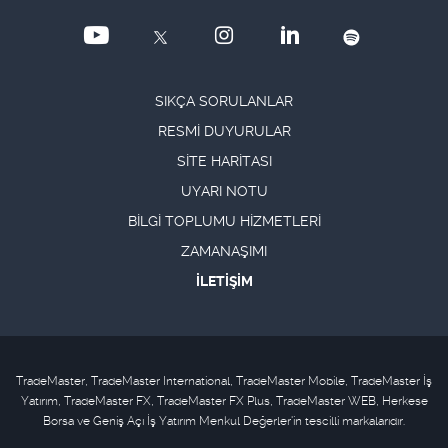
SIKÇA SORULANLAR
RESMİ DUYURULAR
SİTE HARİTASI
UYARI NOTU
BİLGİ TOPLUMU HİZMETLERİ
ZAMANAŞIMI
İLETİŞİM
TradeMaster, TradeMaster International, TradeMaster Mobile, TradeMaster İş
Yatırım, TradeMaster FX, TradeMaster FX Plus, TradeMaster WEB, Herkese
Borsa ve Geniş Açı İş Yatırım Menkul Değerler'in tescilli markalarıdır.