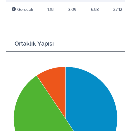
Göreceli
1,18
-3,09
-6,83
-27,12
Ortaklık Yapısı