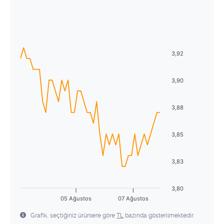
Ağustos
2026
27
28
29
30
31
1
2
Pzt
Sal
Çrş
Prş
Cum
Cmt
Pzr
3
4
5
6
7
8
9
27
28
29
30
31
1
2
10
11
12
13
14
15
16
3,92
3
4
5
6
7
8
9
17
18
19
20
21
22
23
10
11
12
13
14
15
16
3,90
24
25
26
27
28
29
30
17
18
19
20
21
22
23
3,88
31
1
2
3
4
5
6
24
25
26
27
28
29
30
3,85
31
1
2
3
4
5
6
3,83
3,80
05 Ağustos
07 Ağustos
Grafik, seçtiğiniz ürünlere göre
TL
bazında gösterilmektedir.