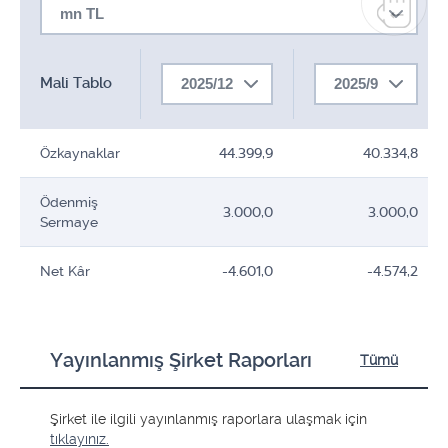
mn TL
Mali Tablo
2025/12
2025/9
Özkaynaklar
44.399,9
40.334,8
Ödenmiş
3.000,0
3.000,0
Sermaye
Net Kâr
-4.601,0
-4.574,2
Yayınlanmış Şirket Raporları
Tümü
Şirket ile ilgili yayınlanmış raporlara ulaşmak için
tıklayınız.