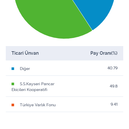
Ticari Ünvan
Pay Oranı(%)
40.79
Diğer
S.S.Kayseri Pancar
49.8
Ekicileri Kooperatifi
9.41
Türkiye Varlık Fonu