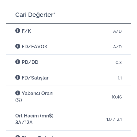
Cari Değerler*
F/K
A/D
FD/FAVÖK
A/D
PD/DD
0,3
FD/Satışlar
1,1
Yabancı Oranı
10,46
(%)
Ort Hacim (mn$)
1,0 / 2,1
3A/12A