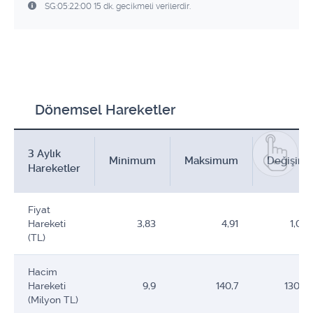
SG:05:22:00 15 dk. gecikmeli verilerdir.
Dönemsel Hareketler
3 Aylık
Minimum
Maksimum
Değişim
Hareketler
Fiyat
Hareketi
3,83
4,91
1,08
(TL)
Hacim
Hareketi
9,9
140,7
130,8
(Milyon TL)