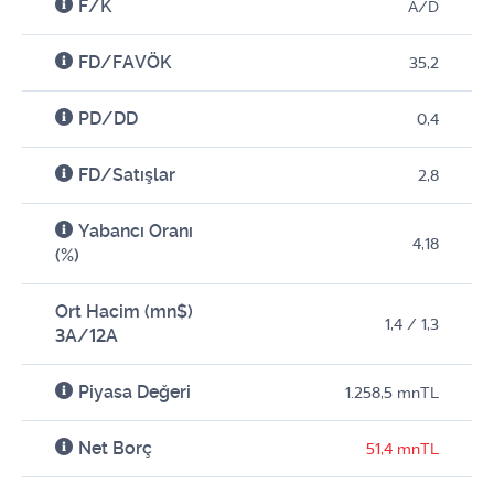
F/K
A/D
FD/FAVÖK
35,2
PD/DD
0,4
FD/Satışlar
2,8
Yabancı Oranı
4,18
(%)
Ort Hacim (mn$)
1,4 / 1,3
3A/12A
Piyasa Değeri
1.258,5 mnTL
Net Borç
51,4 mnTL