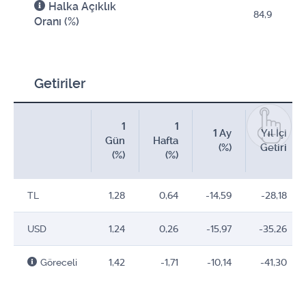
Halka Açıklık
84,9
Oranı (%)
Getiriler
1
1
1 Ay
Yıl İçi
Gün
Hafta
(%)
Getiri
(%)
(%)
TL
1,28
0,64
-14,59
-28,18
USD
1,24
0,26
-15,97
-35,26
Göreceli
1,42
-1,71
-10,14
-41,30