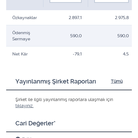
Özkaynaklar
2.897,1
2.975,8
Ödenmiş
590,0
590,0
Sermaye
Net Kâr
-79,1
4,5
Yayınlanmış Şirket Raporları
Tümü
Şirket ile ilgili yayınlanmış raporlara ulaşmak için
tıklayınız.
Cari Değerler*