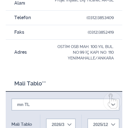
Proje, İnşaat, Dış Ticaret, AR-GE
Alanı
Telefon
(0312)3853409
Faks
(0312)3852419
OSTİM OSB MAH. 100.YIL BUL.
Adres
NO:99 İÇ KAPI NO: 110
YENİMAHALLE/ANKARA
Mali Tablo**
mn TL
Mali Tablo
2026/3
2025/12