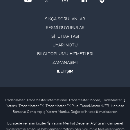
SIKÇA SORULANLAR
RESMİ DUYURULAR
SİTE HARİTASI
UYARI NOTU
BİLGİ TOPLUMU HİZMETLERİ
ZAMANAŞIMI
İLETİŞİM
TradeMaster, TradeMaster International, TradeMaster Mobile, TradeMaster İş
Yatırım, TradeMaster FX, TradeMaster FX Plus, TradeMaster WEB, Herkese
Borsa ve Geniş Açı İş Yatırım Menkul Değerler'in tescilli markalarıdır.
Bu sitede yer alan bilgiler “İş Yatırım Menkul Değerler A.Ş.” tarafından genel
bilgilendirme amacı ile hazırlanmıştır. Yatırım bilgi, yorum ve tavsiyeleri yatırım