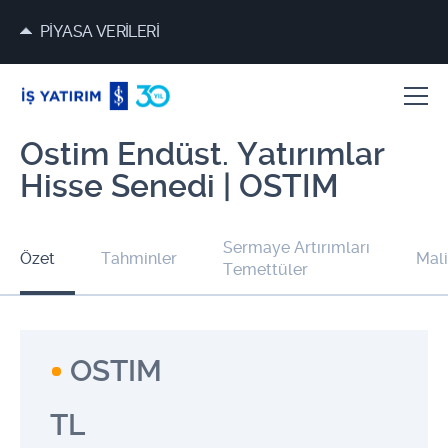
PİYASA VERİLERİ
Ostim Endüst. Yatırımlar
Hisse Senedi | OSTIM
Sermaye Artırımları
Özet
Tahminler
Mali
Temettüler
OSTIM
TL