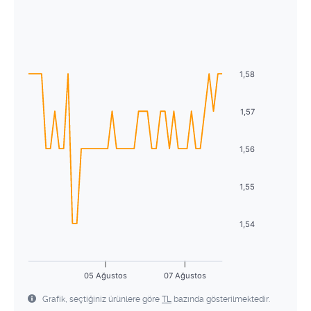
Ağustos
2026
27
28
29
30
31
1
2
Pzt
Sal
Çrş
Prş
Cum
Cmt
Pzr
3
4
5
6
7
8
9
27
28
29
30
31
1
2
10
11
12
13
14
15
16
1,58
3
4
5
6
7
8
9
17
18
19
20
21
22
23
10
11
12
13
14
15
16
1,57
24
25
26
27
28
29
30
17
18
19
20
21
22
23
1,56
31
1
2
3
4
5
6
24
25
26
27
28
29
30
1,55
31
1
2
3
4
5
6
1,54
05 Ağustos
07 Ağustos
Grafik, seçtiğiniz ürünlere göre
TL
bazında gösterilmektedir.