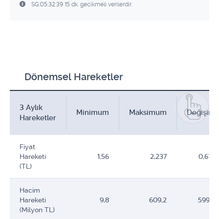
SG:05:32:39 15 dk. gecikmeli verilerdir.
Dönemsel Hareketler
3 Aylık
Minimum
Maksimum
Değişim
Hareketler
Fiyat
Hareketi
1,56
2,237
0,677
(TL)
Hacim
Hareketi
9,8
609,2
599,4
(Milyon TL)