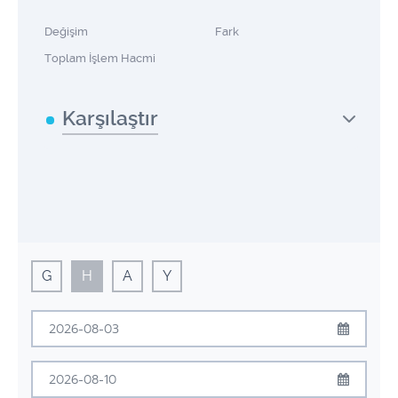
Değişim
Fark
Toplam İşlem Hacmi
Karşılaştır
G
H
A
Y
Ağustos
2026
Pzt
Sal
Çrş
Prş
Cum
Cmt
Pzr