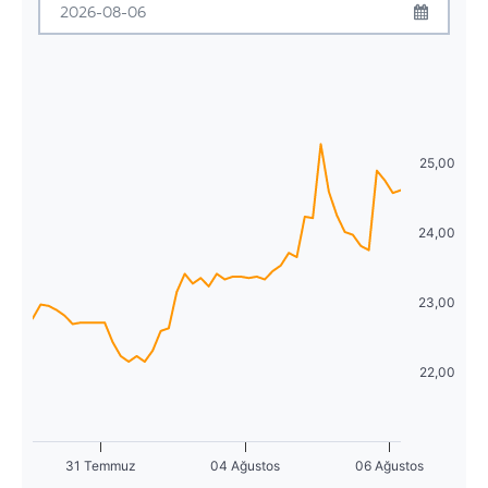
Pzt
Sal
Çrş
Prş
Cum
Cmt
Pzr
Ağustos
2026
29
30
1
2
3
4
5
Pzt
Sal
Çrş
Prş
Cum
Cmt
Pzr
6
7
8
9
10
11
12
27
28
29
30
31
1
2
13
14
15
16
17
18
19
3
4
5
6
7
8
9
25,00
20
21
22
23
24
25
26
10
11
12
13
14
15
16
24,00
27
28
29
30
31
1
2
17
18
19
20
21
22
23
3
4
5
6
7
8
9
24
25
26
27
28
29
30
23,00
31
1
2
3
4
5
6
22,00
31 Temmuz
04 Ağustos
06 Ağustos