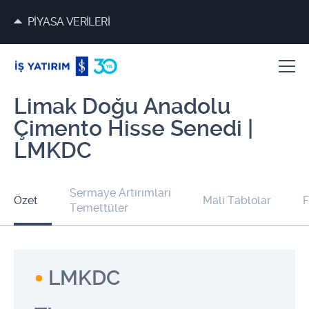
PİYASA VERİLERİ
Limak Doğu Anadolu
Çimento Hisse Senedi |
LMKDC
Sermaye Artırımları
Özet
Mali Tablolar
F
Temettüler
LMKDC