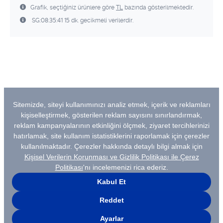
Grafik, seçtiğiniz ürünlere göre
TL
bazında gösterilmektedir.
SG:08:35:41 15 dk. gecikmeli verilerdir.
Dönemsel Hareketler
3 Aylık
Minimum
Maksimum
Değişim
Hareketler
Fiyat
Hareketi
22,62
35,6721
13,0521
(TL)
Hacim
Hareketi
54,5
398,1
343,6