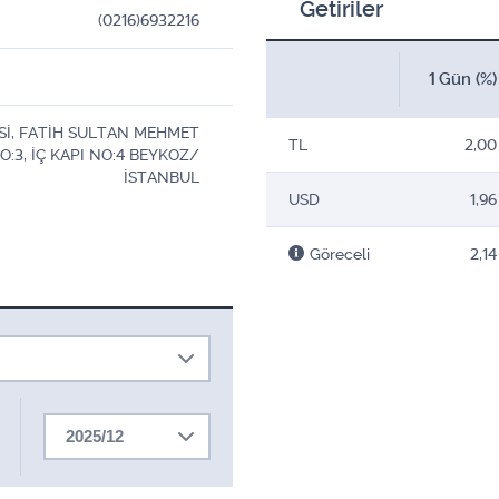
Getiriler
(0216)6932216
1 Gün (%)
Sİ, FATİH SULTAN MEHMET
TL
2,00
:3, İÇ KAPI NO:4 BEYKOZ/
İSTANBUL
USD
1,96
Göreceli
2,14
2025/12