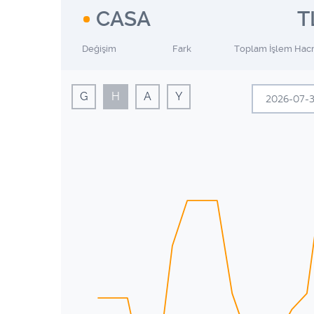
CASA
T
Değişim
Fark
Toplam İşlem Hac
G
H
A
Y
Te
Pzt
Sal
29
30
6
7
13
14
20
21
27
28
3
4