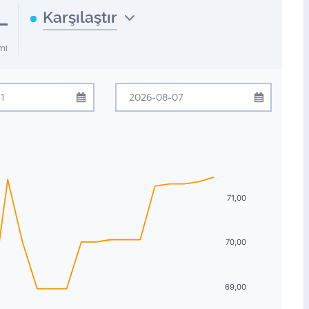
L
Karşılaştır
mi
mmuz
2026
Ağustos
2026
Çrş
Prş
Cum
Cmt
Pzr
Pzt
Sal
Çrş
Prş
Cum
Cmt
Pzr
1
2
3
4
5
27
28
29
30
31
1
2
8
9
10
11
12
3
4
5
6
7
8
9
71,00
15
16
17
18
19
10
11
12
13
14
15
16
70,00
22
23
24
25
26
17
18
19
20
21
22
23
29
30
31
1
2
24
25
26
27
28
29
30
69,00
5
6
7
8
9
31
1
2
3
4
5
6