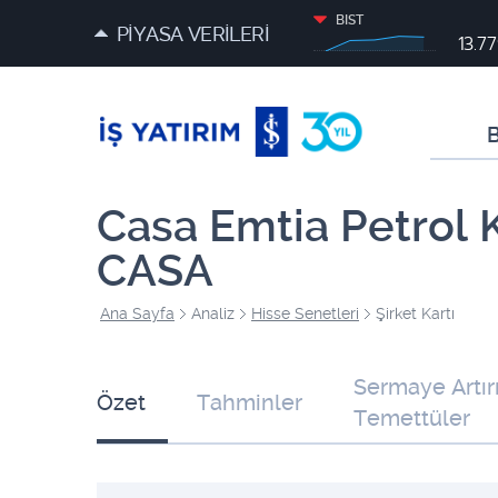
BIST
PİYASA VERİLERİ
13.7
B
Casa Emtia Petrol 
CASA
Ana Sayfa
Analiz
Hisse Senetleri
Şirket Kartı
Sermaye Artır
Özet
Tahminler
Temettüler