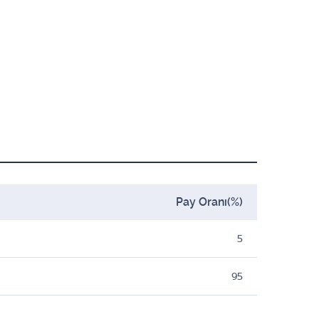
Pay Oranı(%)
5
95