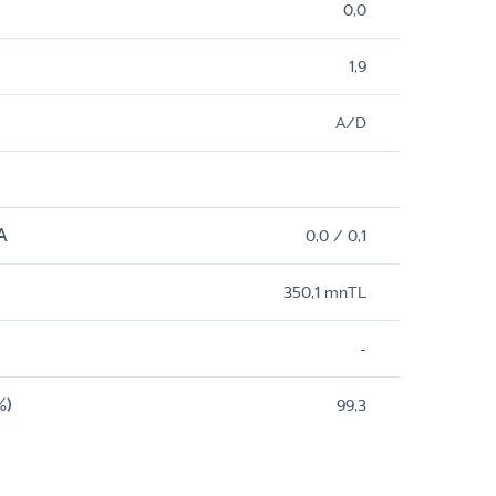
0,0
1,9
A/D
A
0,0 / 0,1
350,1 mnTL
-
%)
99,3