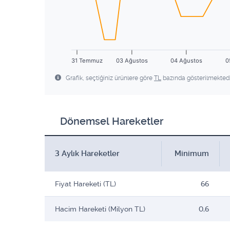
31 Temmuz
03 Ağustos
04 Ağustos
0
Grafik, seçtiğiniz ürünlere göre
TL
bazında gösterilmektedi
Dönemsel Hareketler
3 Aylık Hareketler
Minimum
Fiyat Hareketi (TL)
66
Hacim Hareketi (Milyon TL)
0,6