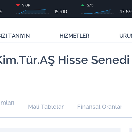
VIOP
$/₺
79
15.910
47,6
İZİ TANIYIN
HİZMETLER
ÜRÜ
Kim.Tür.AŞ Hisse Senedi 
ımları
Mali Tablolar
Finansal Oranlar