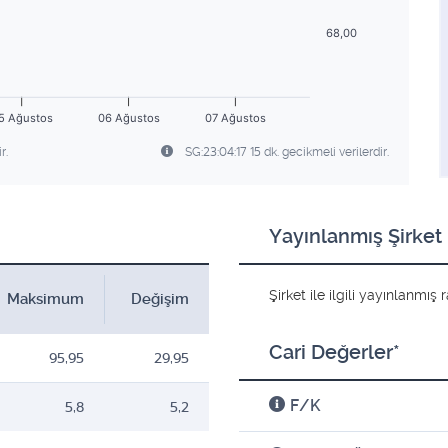
68,00
5 Ağustos
06 Ağustos
07 Ağustos
r.
SG:23:04:17 15 dk. gecikmeli verilerdir.
Yayınlanmış Şirket 
Şirket ile ilgili yayınlanmı
Maksimum
Değişim
Cari Değerler*
95,95
29,95
F/K
5,8
5,2