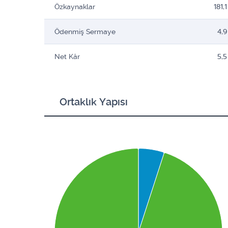
Özkaynaklar
181,1
Ödenmiş Sermaye
4,9
Net Kâr
5,5
Ortaklık Yapısı