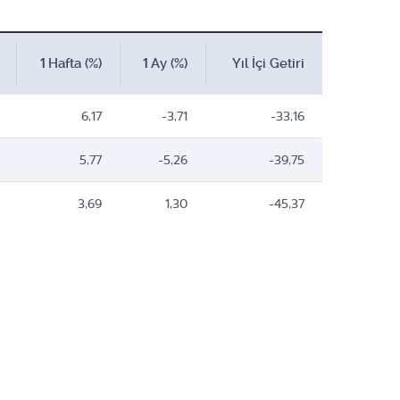
1 Hafta (%)
1 Ay (%)
Yıl İçi Getiri
6,17
-3,71
-33,16
5,77
-5,26
-39,75
3,69
1,30
-45,37