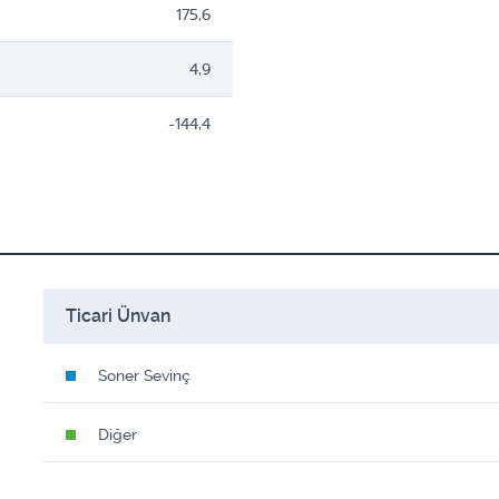
175,6
4,9
-144,4
Ticari Ünvan
Soner Sevinç
Diğer