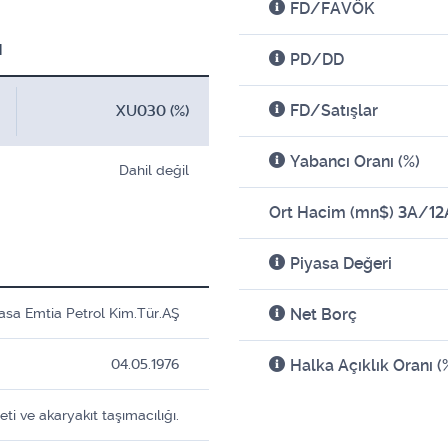
FD/FAVÖK
ı
PD/DD
FD/Satışlar
XU030 (%)
Yabancı Oranı
(%)
Dahil değil
Ort Hacim (mn$) 3A/12
Piyasa Değeri
asa Emtia Petrol Kim.Tür.AŞ
Net Borç
04.05.1976
Halka Açıklık
Oranı (
eti ve akaryakıt taşımacılığı.