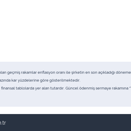
anılan geçmiş rakamlar enflasyon oranı ile şirketin en son açıkladığı döne
 bazında kar yüzdelerine göre gösterilmektedir.
inansal tablolarda yer alan tutardır. Güncel ödenmiş sermaye rakamına “Te
.tr