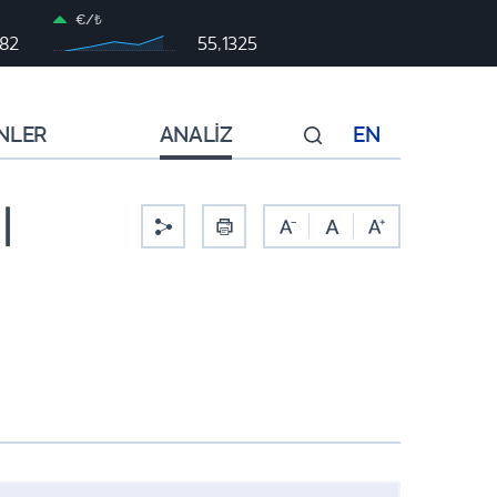
€/₺
982
55,1325
NLER
ANALİZ
EN
|