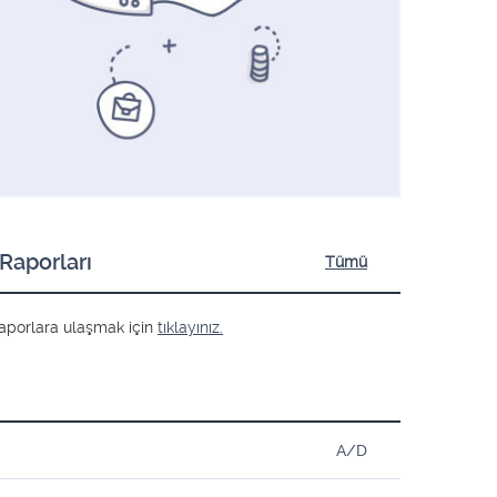
Raporları
Tümü
ş raporlara ulaşmak için
tıklayınız.
A/D