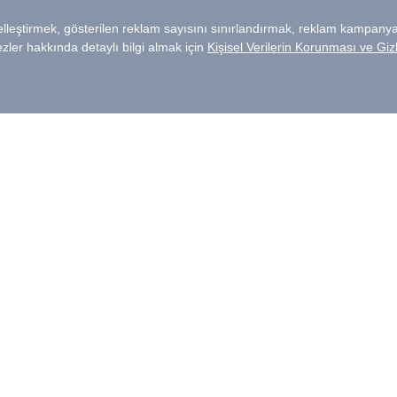
4 Ağustos
05 Ağustos
06 Ağustos
r.
SG:14:36:25 15 dk. gecikmeli verilerdir.
Yayınlanmış Şirket 
Şirket ile ilgili yayınlanmı
Maksimum
Değişim
Cari Değerler*
63,8
13,8
F/K
1.057,7
1.041,7
FD/FAVÖK