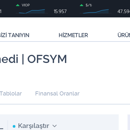
VIOP
$/₺
1
15.957
47,5
İZİ TANIYIN
HİZMETLER
ÜRÜ
nedi | OFSYM
 Tablolar
Finansal Oranlar
L
Karşılaştır