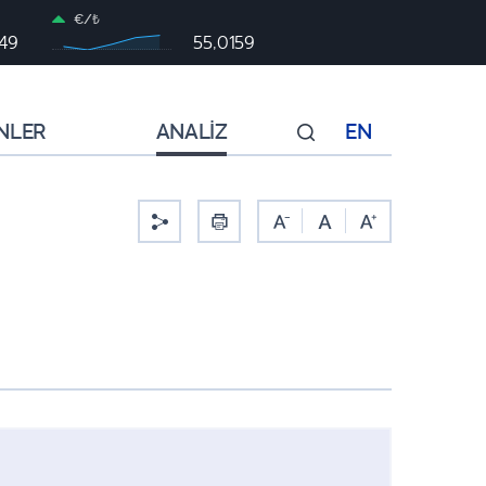
€/₺
949
55,0159
NLER
ANALİZ
EN