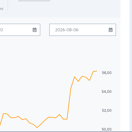
mi
mmuz
2026
Ağustos
2026
Çrş
Prş
Cum
Cmt
Pzr
Pzt
Sal
Çrş
Prş
Cum
Cmt
Pzr
1
2
3
4
5
27
28
29
30
31
1
2
8
9
10
11
12
3
4
5
6
7
8
9
56,00
15
16
17
18
19
10
11
12
13
14
15
16
54,00
22
23
24
25
26
17
18
19
20
21
22
23
29
30
31
1
2
24
25
26
27
28
29
30
52,00
5
6
7
8
9
31
1
2
3
4
5
6
50,00