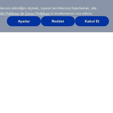
Raporları
Tümü
ş raporlara ulaşmak için
tıklayınız.
23,9
7,9