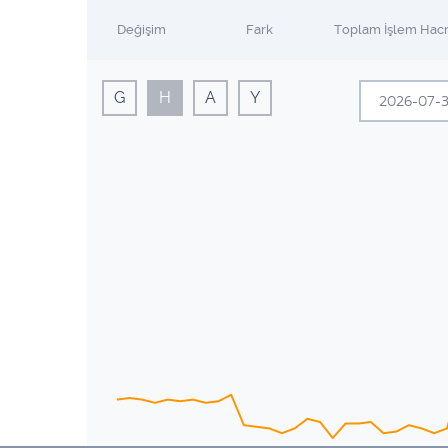
Değişim
Fark
Toplam İşlem Hac
G
H
A
Y
Te
Pzt
Sal
29
30
6
7
13
14
20
21
27
28
3
4