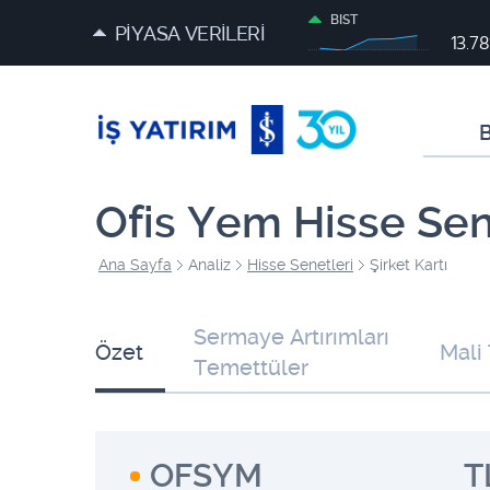
BIST
PİYASA VERİLERİ
13.78
B
Ofis Yem Hisse Se
Ana Sayfa
Analiz
Hisse Senetleri
Şirket Kartı
Sermaye Artırımları
Özet
Mali
Temettüler
OFSYM
T