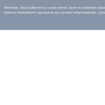
30 Temmuz
31 Temmuz
03 Ağustos
0
Grafik, seçtiğiniz ürünlere göre
TL
bazında gösterilmektedi
Dönemsel Hareketler
3 Aylık Hareketler
Minimum
Fiyat Hareketi (TL)
50
Hacim Hareketi (Milyon TL)
16,0