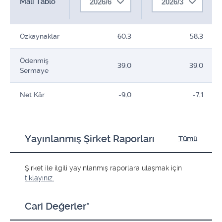
Mali Tablo
2026/6
2026/3
Özkaynaklar
60,3
58,3
Ödenmiş
39,0
39,0
Sermaye
Net Kâr
-9,0
-7,1
Yayınlanmış Şirket Raporları
Tümü
Şirket ile ilgili yayınlanmış raporlara ulaşmak için
tıklayınız.
Cari Değerler*