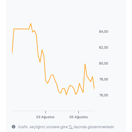
Ağustos
2026
29
30
1
2
3
4
5
Pzt
Sal
Çrş
Prş
Cum
Cmt
Pzr
6
7
8
9
10
11
12
27
28
29
30
31
1
2
13
14
15
16
17
18
19
84,00
3
4
5
6
7
8
9
20
21
22
23
24
25
26
10
11
12
13
14
15
16
82,00
27
28
29
30
31
1
2
17
18
19
20
21
22
23
80,00
3
4
5
6
7
8
9
24
25
26
27
28
29
30
78,00
31
1
2
3
4
5
6
76,00
03 Ağustos
05 Ağustos
Grafik, seçtiğiniz ürünlere göre
TL
bazında gösterilmektedir.