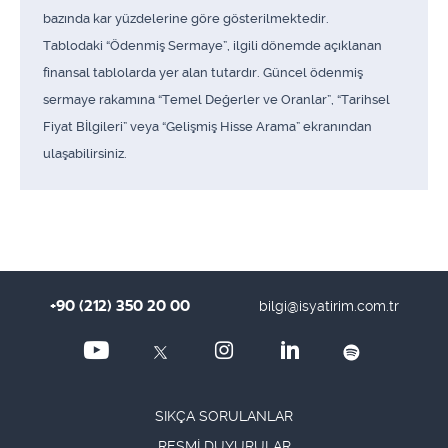
bazında kar yüzdelerine göre gösterilmektedir.
Tablodaki “Ödenmiş Sermaye”, ilgili dönemde açıklanan
finansal tablolarda yer alan tutardır. Güncel ödenmiş
sermaye rakamına “Temel Değerler ve Oranlar”, “Tarihsel
Fiyat Bİlgileri” veya “Gelişmiş Hisse Arama” ekranından
ulaşabilirsiniz.
+90 (212) 350 20 00
bilgi@isyatirim.com.tr
SIKÇA SORULANLAR
RESMİ DUYURULAR