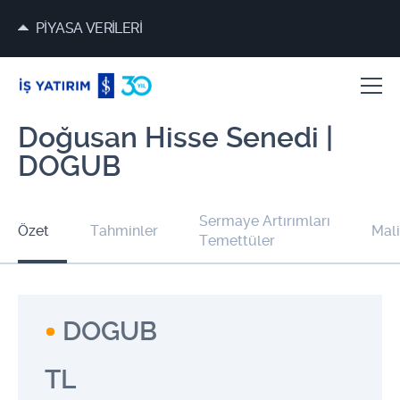
PİYASA VERİLERİ
Doğusan Hisse Senedi |
DOGUB
Sermaye Artırımları
Özet
Tahminler
Mali
Temettüler
DOGUB
TL