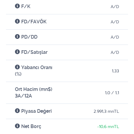
F/K
A/D
FD/FAVÖK
A/D
PD/DD
A/D
FD/Satışlar
A/D
Yabancı Oranı
1,33
(%)
Ort Hacim (mn$)
1,0 / 1,1
3A/12A
Piyasa Değeri
2.991,3 mnTL
Net Borç
-10,6 mnTL