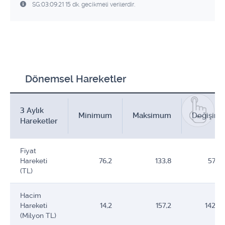
SG:03:09:21 15 dk. gecikmeli verilerdir.
Dönemsel Hareketler
3 Aylık
Minimum
Maksimum
Değişim
Hareketler
Fiyat
Hareketi
76,2
133,8
57,6
(TL)
Hacim
Hareketi
14,2
157,2
142,9
(Milyon TL)