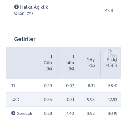
Halka Açıklık
43,8
Oranı (%)
Getiriler
1
1
1 Ay
Yıl İçi
Gün
Hafta
(%)
Getiri
(%)
(%)
TL
0,39
0,07
-8,31
58,41
USD
0,35
-0,31
-9,95
42,93
Göreceli
0,28
-1,40
-3,52
30,19