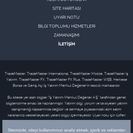
SİTE HARİTASI
UYARI NOTU
BİLGİ TOPLUMU HİZMETLERİ
ZAMANAŞIMI
İLETİŞİM
TradeMaster, TradeMaster International, TradeMaster Mobile, TradeMaster İş
Yatırım, TradeMaster FX, TradeMaster FX Plus, TradeMaster WEB, Herkese
Borsa ve Geniş Açı İş Yatırım Menkul Değerler'in tescilli markalarıdır.
Bu sitede yer alan bilgiler “İş Yatırım Menkul Değerler A.Ş.” tarafından genel
bilgilendirme amacı ile hazırlanmıştır. Yatırım bilgi, yorum ve tavsiyeleri yatırım
danışmanlığı kapsamında değildir ve sermaye piyasasındaki alım satım
kararlarınızı destekleyecek yeterli bilgiyi içermeyebilir. Uyarı notu için lütfen
tıklayınız
.