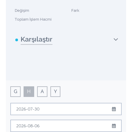
Değişim
Fark
Toplam İşlem Hacmi
Karşılaştır
G
H
A
Y
Temmuz
2026
Pzt
Sal
Çrş
Prş
Cum
Cmt
Pzr