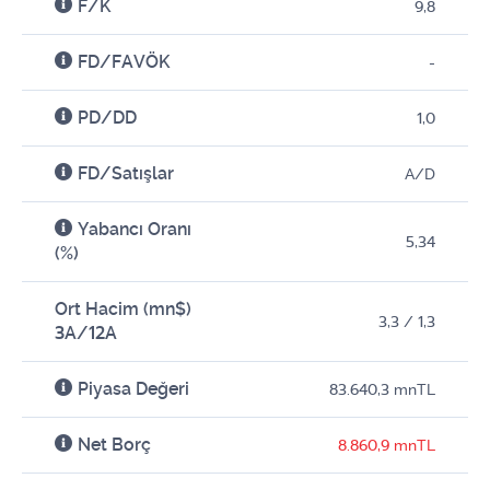
F/K
9,8
FD/FAVÖK
-
PD/DD
1,0
FD/Satışlar
A/D
Yabancı Oranı
5,34
(%)
Ort Hacim (mn$)
3,3 / 1,3
3A/12A
Piyasa Değeri
83.640,3 mnTL
Net Borç
8.860,9 mnTL