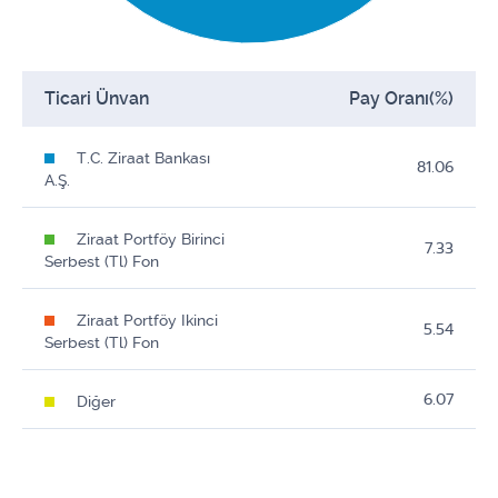
Ticari Ünvan
Pay Oranı(%)
T.C. Ziraat Bankası
81.06
A.Ş.
Ziraat Portföy Birinci
7.33
Serbest (Tl) Fon
Ziraat Portföy Ikinci
5.54
Serbest (Tl) Fon
6.07
Diğer