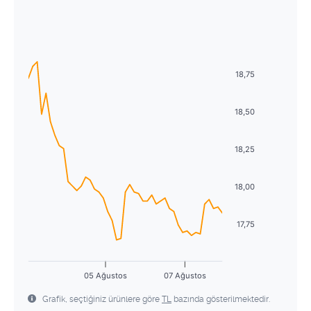
Ağustos
2026
27
28
29
30
31
1
2
Pzt
Sal
Çrş
Prş
Cum
Cmt
Pzr
3
4
5
6
7
8
9
27
28
29
30
31
1
2
10
11
12
13
14
15
16
18,75
3
4
5
6
7
8
9
17
18
19
20
21
22
23
10
11
12
13
14
15
16
18,50
24
25
26
27
28
29
30
17
18
19
20
21
22
23
18,25
31
1
2
3
4
5
6
24
25
26
27
28
29
30
18,00
31
1
2
3
4
5
6
17,75
05 Ağustos
07 Ağustos
Grafik, seçtiğiniz ürünlere göre
TL
bazında gösterilmektedir.