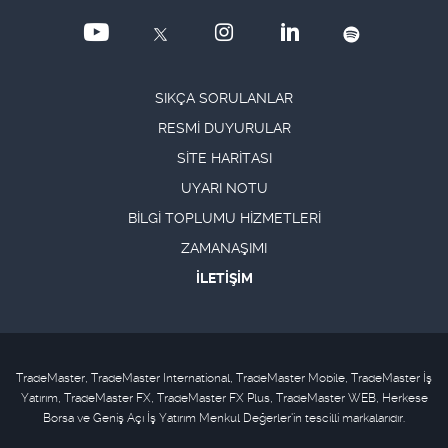
SIKÇA SORULANLAR
RESMİ DUYURULAR
SİTE HARİTASI
UYARI NOTU
BİLGİ TOPLUMU HİZMETLERİ
ZAMANAŞIMI
İLETİŞİM
TradeMaster, TradeMaster International, TradeMaster Mobile, TradeMaster İş
Yatırım, TradeMaster FX, TradeMaster FX Plus, TradeMaster WEB, Herkese
Borsa ve Geniş Açı İş Yatırım Menkul Değerler'in tescilli markalarıdır.