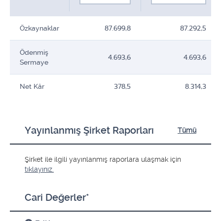
Özkaynaklar
87.699,8
87.292,5
Ödenmiş
4.693,6
4.693,6
Sermaye
Net Kâr
378,5
8.314,3
Yayınlanmış Şirket Raporları
Tümü
Şirket ile ilgili yayınlanmış raporlara ulaşmak için
tıklayınız.
Cari Değerler*