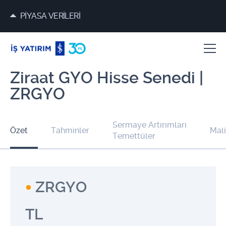
PİYASA VERİLERİ
Ziraat GYO Hisse Senedi |
ZRGYO
Sermaye Artırımları
Özet
Tahminler
Mali
Temettüler
ZRGYO
TL