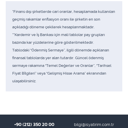
*Finans dışı şirketlerde cari oranlar, hesaplamada kullanılan
geçmiş rakamlar enflasyon oranı ile şirketin en son
açıkladığı döneme çekilerek hesaplanmaktadır.
**Kardemir ve İş Bankası için mali tablolar pay grupları
bazında kar yüzdelerine göre gösterilmektedir.
Tablodaki “Ödenmiş Sermaye”, ilgili dönemde açıklanan
finansal tablolarda yer alan tutardır. Güncel ödenmiş
sermaye rakamına “Temel Değerler ve Oranlar”, “Tarihsel
Fiyat Bİlgileri” veya “Gelişmiş Hisse Arama” ekranından
ulaşabilirsiniz.
+90 (212) 350 20 00
bilgi@isyatirim.com.tr