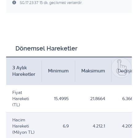
SG:17:23:37 15 dk. gecikmeli verilerdir.
Dönemsel Hareketler
3 Aylık
Minimum
Maksimum
Değişim
Hareketler
Fiyat
Hareketi
15,4995
21,8664
6,3669
(TL)
Hacim
Hareketi
6,9
4.212,1
4.205,1
(Milyon TL)