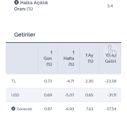
Halka Açıklık
5,4
Oranı (%)
Getiriler
1
1
1 Ay
Yıl İçi
Gün
Hafta
(%)
Getiri
(%)
(%)
TL
0,73
-4,71
2,30
-23,58
USD
0,69
-5,07
0,65
-31,11
Göreceli
0,87
-6,93
7,63
-37,54