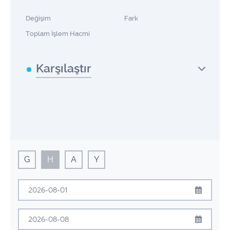
Değişim
Fark
Toplam İşlem Hacmi
Karşılaştır
G
H
A
Y
Ağustos
2026
Pzt
Sal
Çrş
Prş
Cum
Cmt
Pzr