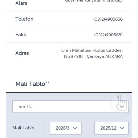
Gayrimenkul yatirim ortakligi
Alanı
Telefon
(0312)4905856
Faks
(0312)4905881
Oran Mahallesi Kudüs Caddesi
Adres
No:3/318 - Çankaya ANKARA
Mali Tablo**
mn TL
Mali Tablo
2026/3
2025/12