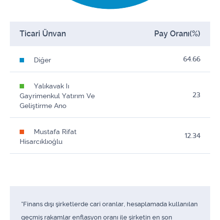
Ticari Ünvan
Pay Oranı(%)
64.66
Diğer
Yalıkavak Iı
23
Gayrimenkul Yatırım Ve
Geliştirme Ano
Mustafa Rifat
12.34
Hisarcıklıoğlu
*Finans dışı şirketlerde cari oranlar, hesaplamada kullanılan
geçmiş rakamlar enflasyon oranı ile şirketin en son