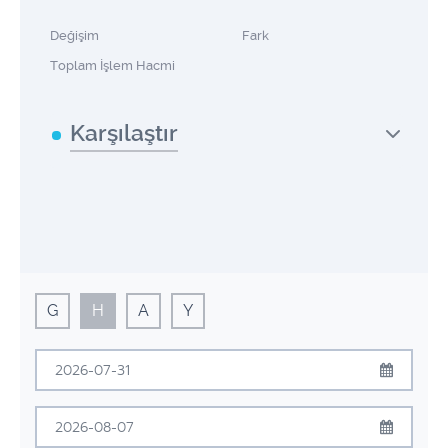
Değişim
Fark
Toplam İşlem Hacmi
Karşılaştır
G
H
A
Y
Temmuz
2026
Pzt
Sal
Çrş
Prş
Cum
Cmt
Pzr