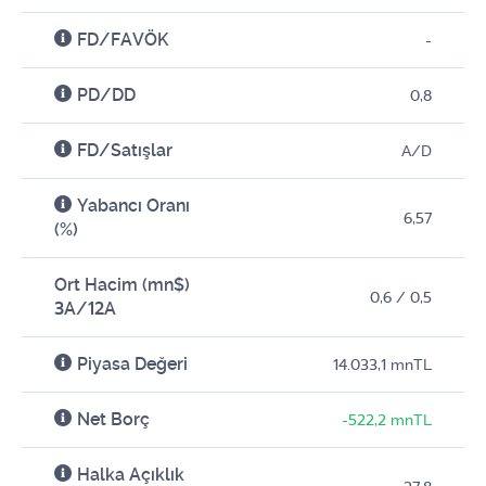
FD/FAVÖK
-
PD/DD
0,8
FD/Satışlar
A/D
Yabancı Oranı
6,57
(%)
Ort Hacim (mn$)
0,6 / 0,5
3A/12A
Piyasa Değeri
14.033,1 mnTL
Net Borç
-522,2 mnTL
Halka Açıklık