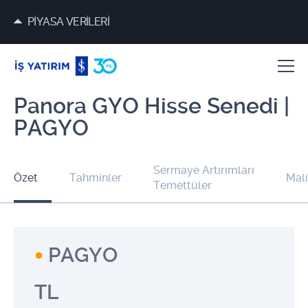
PİYASA VERİLERİ
Panora GYO Hisse Senedi |
PAGYO
Sermaye Artırımları
Özet
Tahminler
Mali
Temettüler
PAGYO
TL