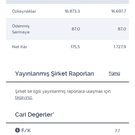
Özkaynaklar
16.873,3
16.697,7
Ödenmiş
87,0
87,0
Sermaye
Net Kâr
175,5
1.727,9
Yayınlanmış Şirket Raporları
Tümü
Şirket ile ilgili yayınlanmış raporlara ulaşmak için
tıklayınız.
Cari Değerler*
F/K
7,7