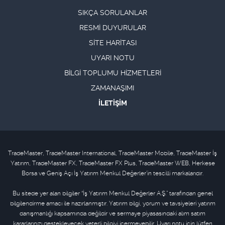
SIKÇA SORULANLAR
RESMİ DUYURULAR
SİTE HARİTASI
UYARI NOTU
BİLGİ TOPLUMU HİZMETLERİ
ZAMANAŞIMI
İLETİŞİM
TradeMaster, TradeMaster International, TradeMaster Mobile, TradeMaster İş
Yatırım, TradeMaster FX, TradeMaster FX Plus, TradeMaster WEB, Herkese
Borsa ve Geniş Açı İş Yatırım Menkul Değerler'in tescilli markalarıdır.
Bu sitede yer alan bilgiler “İş Yatırım Menkul Değerler A.Ş.” tarafından genel
bilgilendirme amacı ile hazırlanmıştır. Yatırım bilgi, yorum ve tavsiyeleri yatırım
danışmanlığı kapsamında değildir ve sermaye piyasasındaki alım satım
kararlarınızı destekleyecek yeterli bilgiyi içermeyebilir. Uyarı notu için lütfen