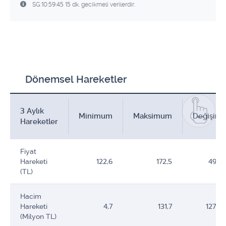
SG:10:59:45 15 dk. gecikmeli verilerdir.
Dönemsel Hareketler
3 Aylık
Minimum
Maksimum
Değişim
Hareketler
Fiyat
Hareketi
122,6
172,5
49,9
(TL)
Hacim
Hareketi
4,7
131,7
127,0
(Milyon TL)