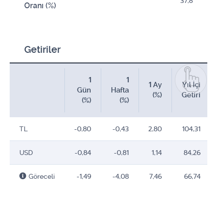
37,8
Oranı (%)
Getiriler
1
1
1 Ay
Yıl İçi
Gün
Hafta
(%)
Getiri
(%)
(%)
TL
-0,80
-0,43
2,80
104,31
USD
-0,84
-0,81
1,14
84,26
Göreceli
-1,49
-4,08
7,46
66,74