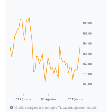
Ağustos
2026
29
30
1
2
3
4
5
Pzt
Sal
Çrş
Prş
Cum
Cmt
Pzr
6
7
8
9
10
11
12
27
28
29
30
31
1
2
166,00
13
14
15
16
17
18
19
3
4
5
6
7
8
9
165,00
20
21
22
23
24
25
26
10
11
12
13
14
15
16
164,00
27
28
29
30
31
1
2
17
18
19
20
21
22
23
163,00
3
4
5
6
7
8
9
24
25
26
27
28
29
30
162,00
31
1
2
3
4
5
6
161,00
160,00
03 Ağustos
05 Ağustos
07 Ağustos
Grafik, seçtiğiniz ürünlere göre
TL
bazında gösterilmektedir.