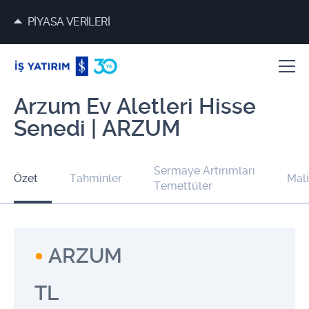
PİYASA VERİLERİ
Arzum Ev Aletleri Hisse
Senedi | ARZUM
Sermaye Artırımları
Özet
Tahminler
Mali
Temettüler
ARZUM
TL