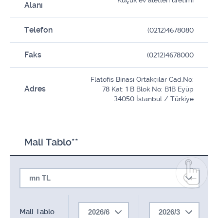
Küçük ev aletleri üretimi
Alanı
Telefon
(0212)4678080
Faks
(0212)4678000
Flatofis Binası Ortakçılar Cad.No:
Adres
78 Kat: 1 B Blok No: B1B Eyüp
34050 İstanbul / Türkiye
Mali Tablo**
mn TL
Mali Tablo
2026/6
2026/3