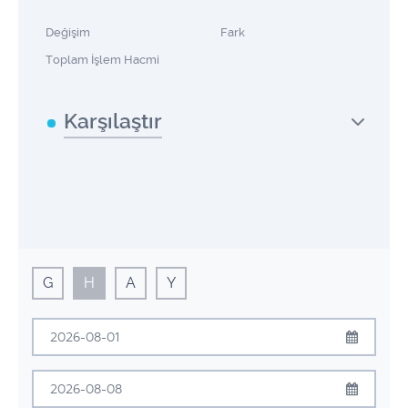
Değişim
Fark
Toplam İşlem Hacmi
Karşılaştır
G
H
A
Y
Ağustos
2026
Pzt
Sal
Çrş
Prş
Cum
Cmt
Pzr