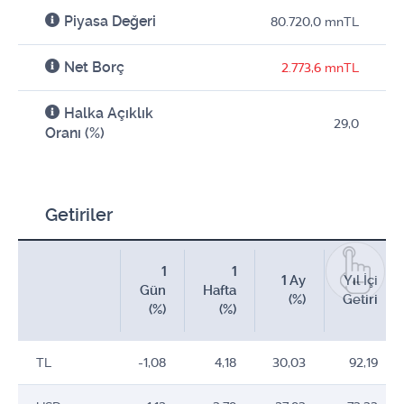
Piyasa Değeri
80.720,0 mnTL
Net Borç
2.773,6 mnTL
Halka Açıklık
29,0
Oranı (%)
Getiriler
1
1
1 Ay
Yıl İçi
Gün
Hafta
(%)
Getiri
(%)
(%)
TL
-1,08
4,18
30,03
92,19