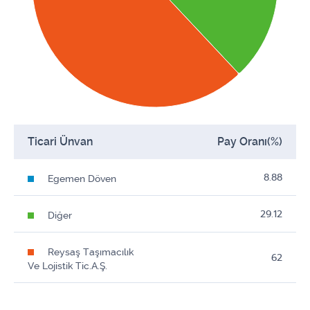
Ticari Ünvan
Pay Oranı(%)
8.88
Egemen Döven
29.12
Diğer
Reysaş Taşımacılık
62
Ve Lojistik Tic.A.Ş.