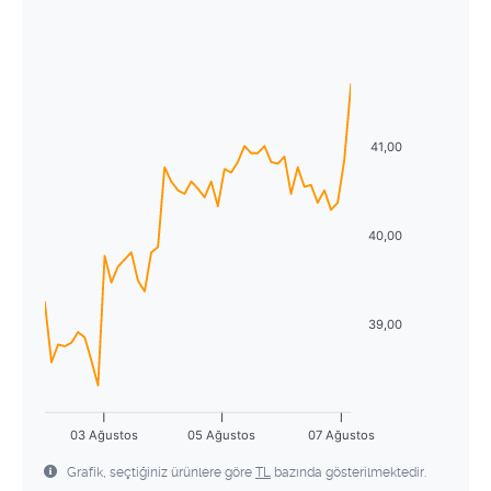
Ağustos
2026
29
30
1
2
3
4
5
Pzt
Sal
Çrş
Prş
Cum
Cmt
Pzr
6
7
8
9
10
11
12
27
28
29
30
31
1
2
13
14
15
16
17
18
19
3
4
5
6
7
8
9
41,00
20
21
22
23
24
25
26
10
11
12
13
14
15
16
27
28
29
30
31
1
2
17
18
19
20
21
22
23
40,00
3
4
5
6
7
8
9
24
25
26
27
28
29
30
31
1
2
3
4
5
6
39,00
03 Ağustos
05 Ağustos
07 Ağustos
Grafik, seçtiğiniz ürünlere göre
TL
bazında gösterilmektedir.