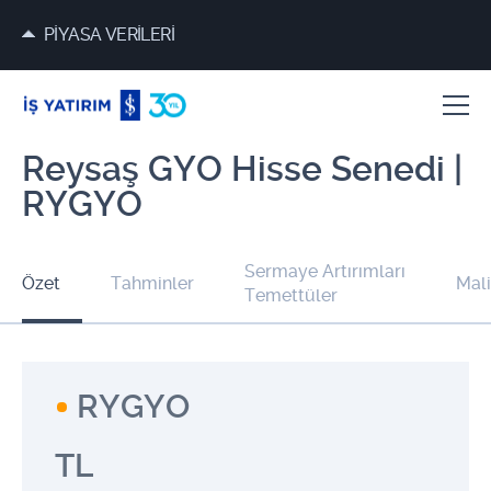
PİYASA VERİLERİ
Reysaş GYO Hisse Senedi |
RYGYO
Sermaye Artırımları
Özet
Tahminler
Mali
Temettüler
RYGYO
TL