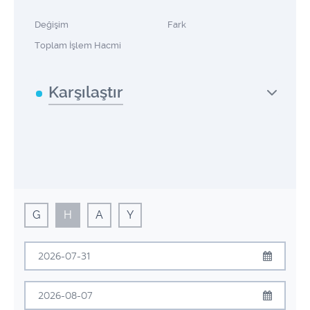
Değişim
Fark
Toplam İşlem Hacmi
Karşılaştır
G
H
A
Y
Temmuz
2026
Pzt
Sal
Çrş
Prş
Cum
Cmt
Pzr