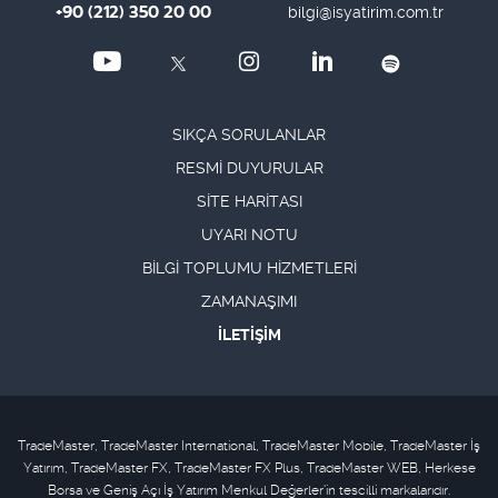
+90 (212) 350 20 00
bilgi@isyatirim.com.tr
SIKÇA SORULANLAR
RESMİ DUYURULAR
SİTE HARİTASI
UYARI NOTU
BİLGİ TOPLUMU HİZMETLERİ
ZAMANAŞIMI
İLETİŞİM
TradeMaster, TradeMaster International, TradeMaster Mobile, TradeMaster İş
Yatırım, TradeMaster FX, TradeMaster FX Plus, TradeMaster WEB, Herkese
Borsa ve Geniş Açı İş Yatırım Menkul Değerler'in tescilli markalarıdır.