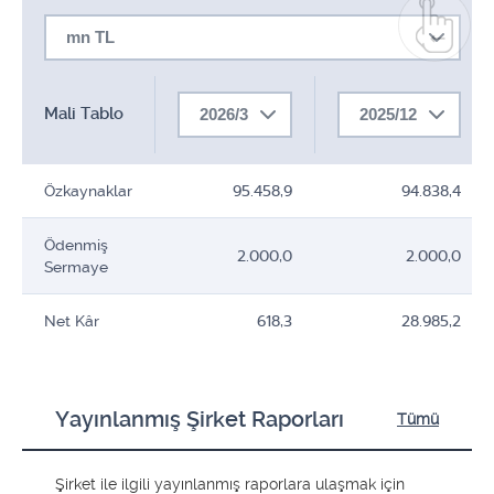
mn TL
Mali Tablo
2026/3
2025/12
Özkaynaklar
95.458,9
94.838,4
Ödenmiş
2.000,0
2.000,0
Sermaye
Net Kâr
618,3
28.985,2
Yayınlanmış Şirket Raporları
Tümü
Şirket ile ilgili yayınlanmış raporlara ulaşmak için