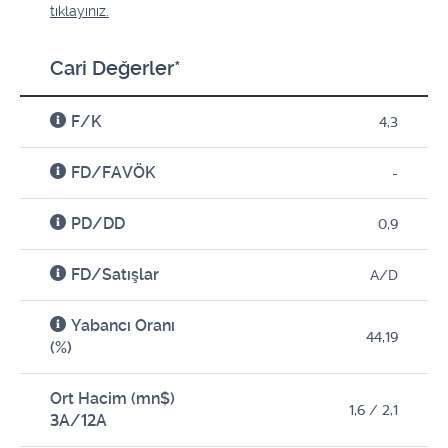
tıklayınız.
Cari Değerler*
F/K
4,3
FD/FAVÖK
-
PD/DD
0,9
FD/Satışlar
A/D
Yabancı Oranı
44,19
(%)
Ort Hacim (mn$)
1,6 / 2,1
3A/12A