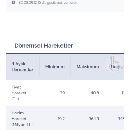
SG:08:09:12 15 dk. gecikmeli verilerdir.
Dönemsel Hareketler
3 Aylık
Minimum
Maksimum
Değişim
Hareketler
Fiyat
Hareketi
29
40,8
11,8
(TL)
Hacim
Hareketi
19,2
364,9
345,7
(Milyon TL)