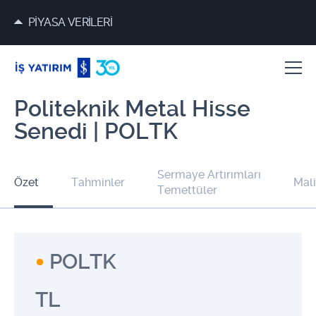
PİYASA VERİLERİ
Politeknik Metal Hisse
Senedi | POLTK
Sermaye Artırımları
Özet
Tahminler
Mali
Temettüler
POLTK
TL