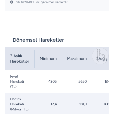
SG:19:29:49 15 dk. gecikmeli verilerdir.
Dönemsel Hareketler
3 Aylık
Minimum
Maksimum
Değişim
Hareketler
Fiyat
Hareketi
4305
5650
1345
(TL)
Hacim
Hareketi
12,4
181,3
168,9
(Milyon TL)