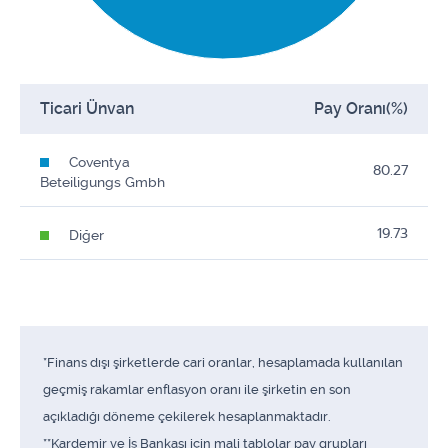
Ticari Ünvan
Pay Oranı(%)
Coventya
80.27
Beteiligungs Gmbh
19.73
Diğer
*Finans dışı şirketlerde cari oranlar, hesaplamada kullanılan
geçmiş rakamlar enflasyon oranı ile şirketin en son
açıkladığı döneme çekilerek hesaplanmaktadır.
**Kardemir ve İş Bankası için mali tablolar pay grupları