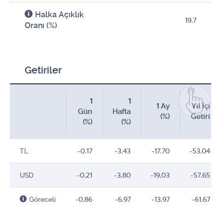
Halka Açıklık
19,7
Oranı (%)
Getiriler
1
1
1 Ay
Yıl İçi
Gün
Hafta
(%)
Getiri
(%)
(%)
TL
-0,17
-3,43
-17,70
-53,04
USD
-0,21
-3,80
-19,03
-57,65
Göreceli
-0,86
-6,97
-13,97
-61,67