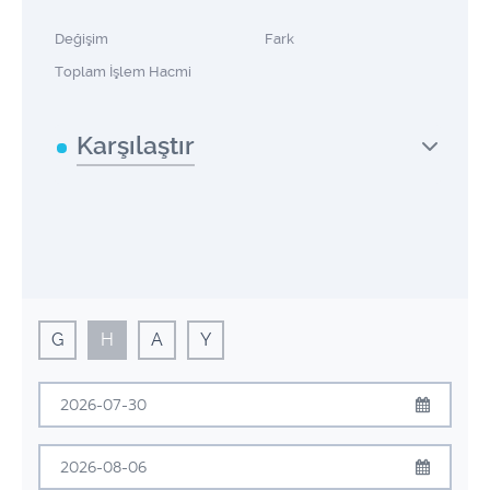
Değişim
Fark
Toplam İşlem Hacmi
Karşılaştır
G
H
A
Y
Temmuz
2026
Pzt
Sal
Çrş
Prş
Cum
Cmt
Pzr