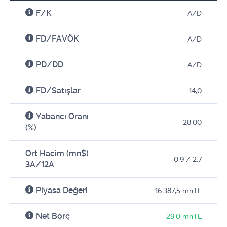
F/K
A/D
FD/FAVÖK
A/D
PD/DD
A/D
FD/Satışlar
14,0
Yabancı Oranı
28,00
(%)
Ort Hacim (mn$)
0,9 / 2,7
3A/12A
Piyasa Değeri
16.387,5 mnTL
Net Borç
-29,0 mnTL