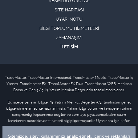
RESMİ DUYURULAR
SİTE HARİTASI
UYARI NOTU
BİLGİ TOPLUMU HİZMETLERİ
ZAMANAŞIMI
İLETİŞİM
TradeMaster, TradeMaster International, TradeMaster Mobile, TradeMaster İş
Yatırım, TradeMaster FX, TradeMaster FX Plus, TradeMaster WEB, Herkese
Borsa ve Geniş Açı İş Yatırım Menkul Değerler'in tescilli markalarıdır.
Bu sitede yer alan bilgiler “İş Yatırım Menkul Değerler A.Ş.” tarafından genel
bilgilendirme amacı ile hazırlanmıştır. Yatırım bilgi, yorum ve tavsiyeleri yatırım
danışmanlığı kapsamında değildir ve sermaye piyasasındaki alım satım
kararlarınızı destekleyecek yeterli bilgiyi içermeyebilir. Uyarı notu için lütfen
tıklayınız
.