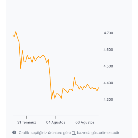
Ağustos
2026
29
30
1
2
3
4
5
Pzt
Sal
Çrş
Prş
Cum
Cmt
Pzr
6
7
8
9
10
11
12
27
28
29
30
31
1
2
13
14
15
16
17
18
19
4.700
3
4
5
6
7
8
9
20
21
22
23
24
25
26
10
11
12
13
14
15
16
4.600
27
28
29
30
31
1
2
17
18
19
20
21
22
23
4.500
3
4
5
6
7
8
9
24
25
26
27
28
29
30
4.400
31
1
2
3
4
5
6
4.300
31 Temmuz
04 Ağustos
06 Ağustos
Grafik, seçtiğiniz ürünlere göre
TL
bazında gösterilmektedir.