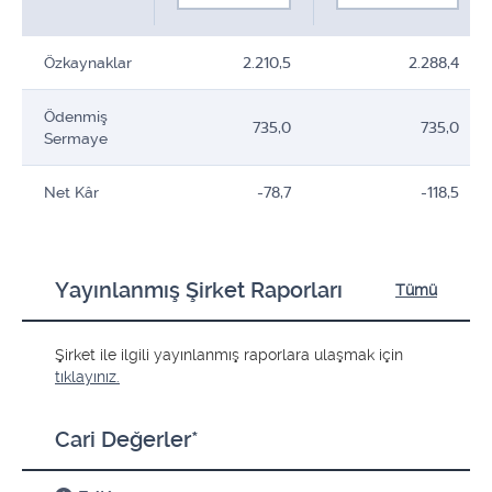
Özkaynaklar
2.210,5
2.288,4
Ödenmiş
735,0
735,0
Sermaye
Net Kâr
-78,7
-118,5
Yayınlanmış Şirket Raporları
Tümü
Şirket ile ilgili yayınlanmış raporlara ulaşmak için
tıklayınız.
Cari Değerler*