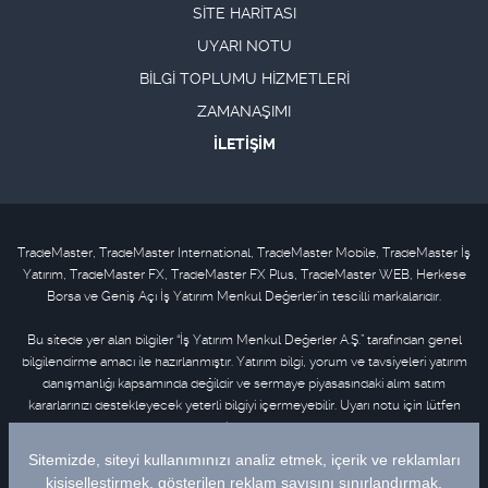
SİTE HARİTASI
UYARI NOTU
BİLGİ TOPLUMU HİZMETLERİ
ZAMANAŞIMI
İLETİŞİM
TradeMaster, TradeMaster International, TradeMaster Mobile, TradeMaster İş
Yatırım, TradeMaster FX, TradeMaster FX Plus, TradeMaster WEB, Herkese
Borsa ve Geniş Açı İş Yatırım Menkul Değerler'in tescilli markalarıdır.
Bu sitede yer alan bilgiler “İş Yatırım Menkul Değerler A.Ş.” tarafından genel
bilgilendirme amacı ile hazırlanmıştır. Yatırım bilgi, yorum ve tavsiyeleri yatırım
danışmanlığı kapsamında değildir ve sermaye piyasasındaki alım satım
kararlarınızı destekleyecek yeterli bilgiyi içermeyebilir. Uyarı notu için lütfen
tıklayınız
.
Bu içeriğe ilişkin tüm telif hakları İş Yatırım Menkul Değerler A.Ş.’ye aittir. Bu