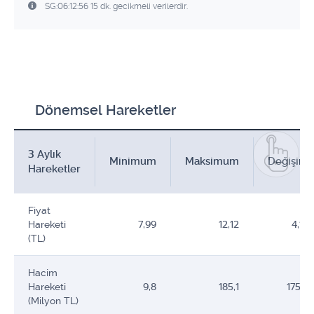
SG:06:12:56 15 dk. gecikmeli verilerdir.
Dönemsel Hareketler
3 Aylık
Minimum
Maksimum
Değişim
Hareketler
Fiyat
Hareketi
7,99
12,12
4,13
(TL)
Hacim
Hareketi
9,8
185,1
175,3
(Milyon TL)