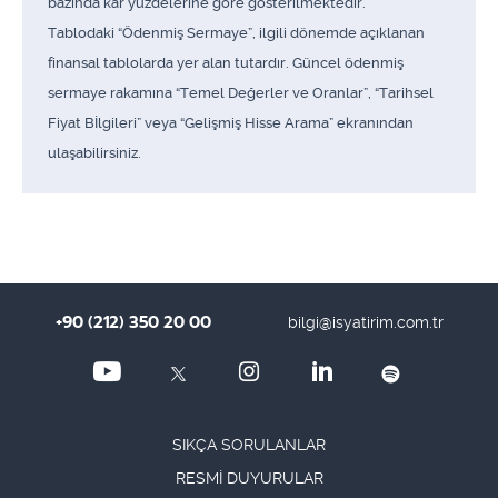
bazında kar yüzdelerine göre gösterilmektedir.
Tablodaki “Ödenmiş Sermaye”, ilgili dönemde açıklanan
finansal tablolarda yer alan tutardır. Güncel ödenmiş
sermaye rakamına “Temel Değerler ve Oranlar”, “Tarihsel
Fiyat Bİlgileri” veya “Gelişmiş Hisse Arama” ekranından
ulaşabilirsiniz.
+90 (212) 350 20 00
bilgi@isyatirim.com.tr
SIKÇA SORULANLAR
RESMİ DUYURULAR