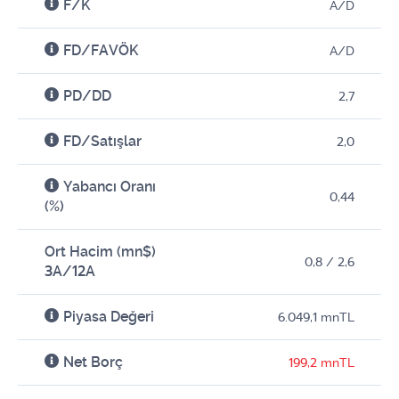
F/K
A/D
FD/FAVÖK
A/D
PD/DD
2,7
FD/Satışlar
2,0
Yabancı Oranı
0,44
(%)
Ort Hacim (mn$)
0,8 / 2,6
3A/12A
Piyasa Değeri
6.049,1 mnTL
Net Borç
199,2 mnTL