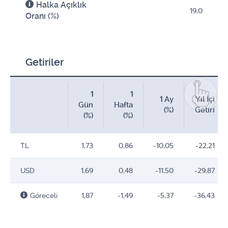
Halka Açıklık
19,0
Oranı (%)
Getiriler
1
1
1 Ay
Yıl İçi
Gün
Hafta
(%)
Getiri
(%)
(%)
TL
1,73
0,86
-10,05
-22,21
USD
1,69
0,48
-11,50
-29,87
Göreceli
1,87
-1,49
-5,37
-36,43