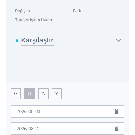
Değişim
Fark
Toplam İşlem Hacmi
Karşılaştır
G
H
A
Y
Ağustos
2026
Pzt
Sal
Çrş
Prş
Cum
Cmt
Pzr