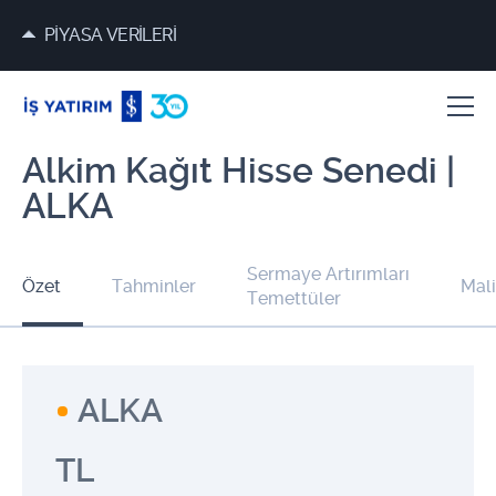
PİYASA VERİLERİ
Alkim Kağıt Hisse Senedi |
ALKA
Sermaye Artırımları
Özet
Tahminler
Mali
Temettüler
ALKA
TL