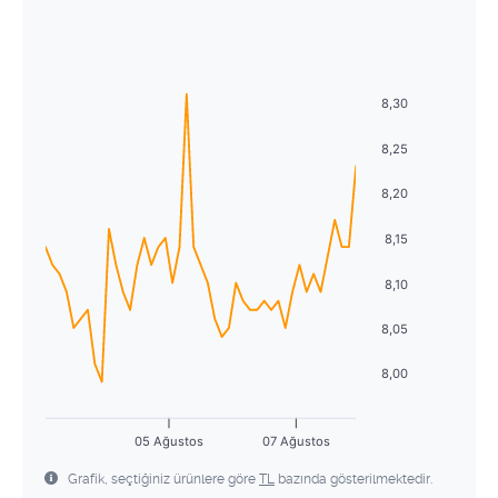
Ağustos
2026
27
28
29
30
31
1
2
Pzt
Sal
Çrş
Prş
Cum
Cmt
Pzr
3
4
5
6
7
8
9
27
28
29
30
31
1
2
8,30
10
11
12
13
14
15
16
3
4
5
6
7
8
9
8,25
17
18
19
20
21
22
23
10
11
12
13
14
15
16
8,20
24
25
26
27
28
29
30
17
18
19
20
21
22
23
8,15
31
1
2
3
4
5
6
24
25
26
27
28
29
30
8,10
31
1
2
3
4
5
6
8,05
8,00
05 Ağustos
07 Ağustos
Grafik, seçtiğiniz ürünlere göre
TL
bazında gösterilmektedir.