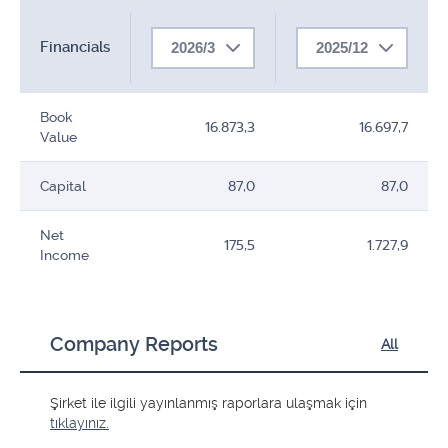
Financials
2026/3
2025/12
Book
16.873,3
16.697,7
Value
Capital
87,0
87,0
Net
175,5
1.727,9
Income
Company Reports
All
Şirket ile ilgili yayınlanmış raporlara ulaşmak için
tıklayınız.