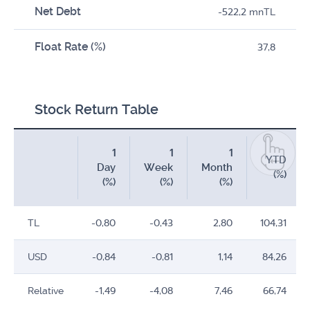
Net Debt
-522,2 mnTL
Float Rate (%)
37,8
Stock Return Table
1
1
1
YTD
Day
Week
Month
(%)
(%)
(%)
(%)
TL
-0,80
-0,43
2,80
104,31
USD
-0,84
-0,81
1,14
84,26
Relative
-1,49
-4,08
7,46
66,74