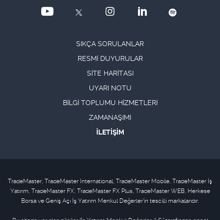
SIKÇA SORULANLAR
RESMİ DUYURULAR
SİTE HARİTASI
UYARI NOTU
BİLGİ TOPLUMU HİZMETLERİ
ZAMANAŞIMI
İLETİŞİM
TradeMaster, TradeMaster International, TradeMaster Mobile, TradeMaster İş
Yatırım, TradeMaster FX, TradeMaster FX Plus, TradeMaster WEB, Herkese
Borsa ve Geniş Açı İş Yatırım Menkul Değerler'in tescilli markalarıdır.