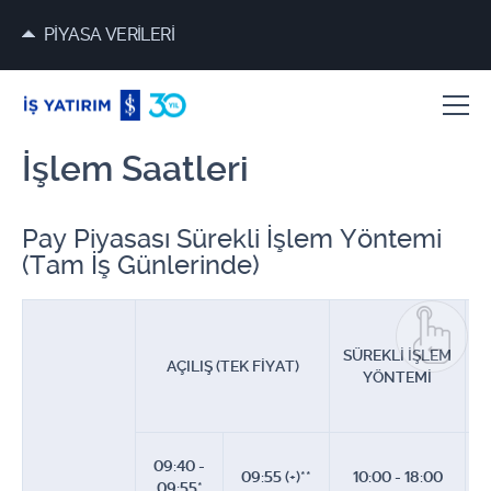
PİYASA VERİLERİ
İşlem Saatleri
Pay Piyasası Sürekli İşlem Yöntemi
(Tam İş Günlerinde)
SÜREKLİ İŞLEM
AÇILIŞ (TEK FİYAT)
YÖNTEMİ
09:40 -
1
09:55 (+)**
10:00 - 18:00
09:55*