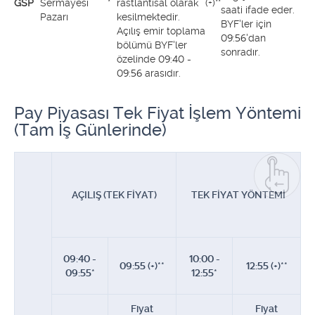
GSP
Sermayesi
*
rastlantısal olarak
(+)**
saati ifade eder.
Pazarı
kesilmektedir.
BYF'ler için
Açılış emir toplama
09:56'dan
bölümü BYF'ler
sonradır.
özelinde 09:40 -
09:56 arasıdır.
Pay Piyasası Tek Fiyat İşlem Yöntemi
(Tam İş Günlerinde)
AÇILIŞ (TEK FİYAT)
TEK FİYAT YÖNTEMİ
09:40 -
10:00 -
09:55 (+)**
12:55 (+)**
09:55*
12:55*
Fiyat
Fiyat