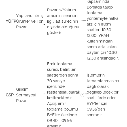
kapsamında
Borsada talep
Pazarın/Yatırım
toplama
Yapılandırılmış
aracının, seansın
--
yöntemiyle halka
YÜFP
Ürünler ve Fon
ilgili alt sürecinin
*****
-
arz için işlem
Pazarı
dışında olduğunu
saatleri 10:30-
gösterir.
12:00, YPAH
kullanımından
sonra arta kalan
paylar için 10:30-
12:30 arasındadır.
Emir toplama
süreci, belirtilen
saatlerden sonra
İşlemlerin
30 saniye
tamamlanmasına
içerisinde
bağlı olarak
Girişim
rastlantısal olarak
değişebilecek bir
GSP
Sermayesi
*
(+)**
kesilmektedir.
saati ifade eder.
Pazarı
Açılış emir
BYF'ler için
toplama bölümü
09:56'dan
BYF'ler özelinde
sonradır.
09:40 - 09:56
arasıdır.