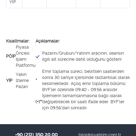
YİP
Kısaltmalar:
Açıklamalar:
Piyasa
Öncesi
Pazarın/Grubun/Yatırım aracının, seansın
PÖİP
İşlem
ilgili alt sürecine dahil olduğunu gösterir.
Platformu
Emir toplama süreci, belirtilen saatlerden
Yakın
sonra 30 saniye içerisinde rastlantısal olarak
YİP
İzleme
*
kesilmektedir. Açılış emir toplama bölümü
Pazarı
BYF'ler özelinde 09:40 - 09:56 arasıdır.
İşlemlerin tamamlanmasına bağlı olarak
(+)**
değişebilecek bir saati ifade eder. BYF'ler
için 09:56'dan sonradır.
+90 (212) 350 20 00
bilgi@isyatirim.com.tr