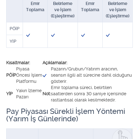
Emir
Belirleme
Emir
Belirleme
Toplama
ve İşlem
Toplama
ve İşlem
T
(Eşleştirme)
(Eşleştirme)
PÖİP
YİP
Kısaltmalar:
Açıklamalar:
Piyasa
Pazarın/Grubun/Yatırım aracının,
PÖİP
Öncesi İşlem
seansın ilgili alt sürecine dahil olduğunu
Platformu
gösterir.
Emir toplama süreci, belirtilen
Yakın İzleme
YİP
Not:
saatlerden sonra 30 saniye içerisinde
Pazarı
rastlantısal olarak kesilmektedir.
Pay Piyasası Sürekli İşlem Yöntemi
(Yarım İş Günlerinde)