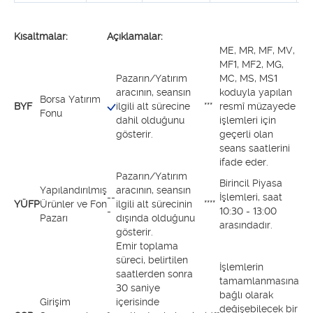
Kısaltmalar:
Açıklamalar:
ME, MR, MF, MV,
MF1, MF2, MG,
Pazarın/Yatırım
MC, MS, MS1
aracının, seansın
koduyla yapılan
Borsa Yatırım
BYF
ilgili alt sürecine
***
resmî müzayede
Fonu
dahil olduğunu
işlemleri için
gösterir.
geçerli olan
seans saatlerini
ifade eder.
Pazarın/Yatırım
Birincil Piyasa
Yapılandırılmış
aracının, seansın
--
İşlemleri, saat
YÜFP
Ürünler ve Fon
ilgili alt sürecinin
****
-
10:30 - 13:00
Pazarı
dışında olduğunu
arasındadır.
gösterir.
Emir toplama
süreci, belirtilen
İşlemlerin
saatlerden sonra
tamamlanmasına
30 saniye
bağlı olarak
Girişim
içerisinde
değişebilecek bir