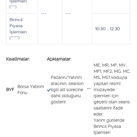
İşlemleri
(***)
---
---
--
Birincil
Piyasa
10:30 - 12:30
İşlemleri
(*****)
Kısaltmalar:
Açıklamalar:
ME, MR, MF, MV,
MF1, MF2, MG, MC,
Pazarın/Yatırım
MS, MS1 koduyla
aracının, seansın
yapılan resmî
Borsa Yatırım
BYF
ilgili alt sürecine
***
müzayede
Fonu
dahil olduğunu
işlemleri için
gösterir.
geçerli olan seans
saatlerini ifade
eder.
Yarım günlerde
Birincil Piyasa
İşlemleri