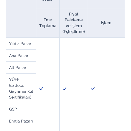
Fiyat
K
Emir
Belirleme
İşlem
Toplama
ve İşlem
Y
(Eşleştirme)
Yıldız Pazar
Ana Pazar
Alt Pazar
YÜFP
(sadece
Gayrimenkul
Sertifikaları)
GSP
Emtia Pazarı