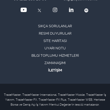
SIKÇA SORULANLAR
RESMİ DUYURULAR
SİTE HARİTASI
UYARI NOTU
BİLGİ TOPLUMU HİZMETLERİ
ZAMANAŞIMI
İLETİŞİM
TradeMaster, TradeMaster International, TradeMaster Mobile, TradeMaster İş
Yatırım, TradeMaster FX, TradeMaster FX Plus, TradeMaster WEB, Herkese
Borsa ve Geniş Açı İş Yatırım Menkul Değerler'in tescilli markalarıdır.