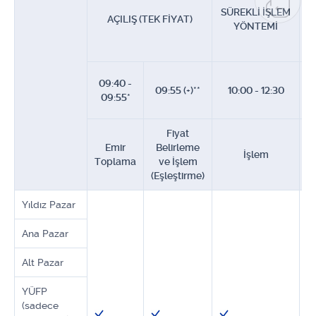
SÜREKLİ İŞLEM
AÇILIŞ (TEK FİYAT)
YÖNTEMİ
09:40 -
1
09:55 (+)**
10:00 - 12:30
09:55*
Fiyat
K
Emir
Belirleme
İşlem
Toplama
ve İşlem
Y
(Eşleştirme)
Yıldız Pazar
Ana Pazar
Alt Pazar
YÜFP
(sadece