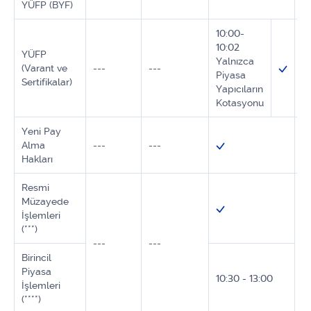
YÜFP (BYF)
10:00-
10:02
YÜFP
Yalnızca
(Varant ve
---
---
--
Piyasa
Sertifikalar)
Yapıcıların
Kotasyonu
Yeni Pay
Alma
---
---
--
Hakları
Resmi
Müzayede
İşlemleri
(***)
---
---
--
Birincil
Piyasa
10:30 - 13:00
İşlemleri
(****)