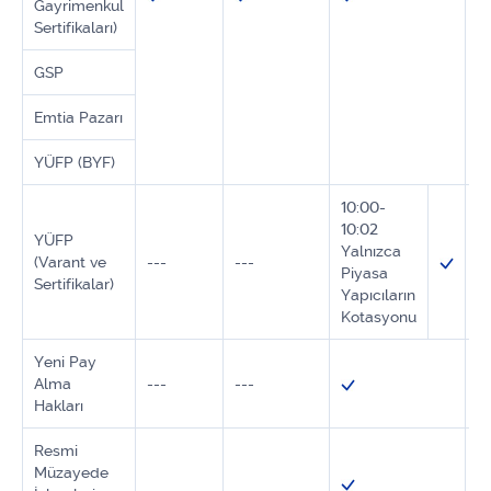
Gayrimenkul
Sertifikaları)
GSP
Emtia Pazarı
YÜFP (BYF)
10:00-
10:02
YÜFP
Yalnızca
(Varant ve
---
---
--
Piyasa
Sertifikalar)
Yapıcıların
Kotasyonu
Yeni Pay
Alma
---
---
--
Hakları
Resmi
Müzayede