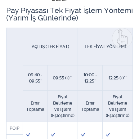
Pay Piyasası Tek Fiyat İşlem Yöntemi
(Yarım İş Günlerinde)
AÇILIŞ (TEK FİYAT)
TEK FİYAT YÖNTEMİ
09:40 -
10:00 -
09:55 (+)**
12:25 (+)**
09:55*
12:25*
Fiyat
Fiyat
K
Emir
Belirleme
Emir
Belirleme
Toplama
ve İşlem
Toplama
ve İşlem
(Eşleştirme)
(Eşleştirme)
PÖİP