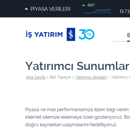
BIST
PİYASA VERİLERİ
13.7
B
Yatırımcı Sunumlar
Ana Sayfa
Bizi Tanıyın
Yatırımcı İlişkileri
Yatırımcı
​​​​Piyasa ve mali performansımıza ilişkin bilgi ve
internet sitemize eklemeye özen gösteriyoruz. Böy
doğru kaynaktan ulaşmalarını hedefliyoruz.