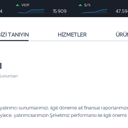
VIOP
$/₺
34
15.909
47,5
İZİ TANIYIN
HİZMETLER
ÜRÜ
ı
 Sunumları
ren yatırımcı sunumlarımızı, ilgili döneme ait finansal raporla
lece, yatırımcılarımızın Şirketimiz performansı ile ilgili öne