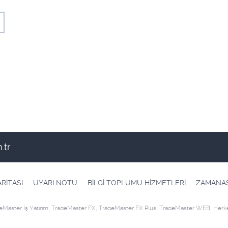
.tr
ARİTASI
UYARI NOTU
BİLGİ TOPLUMU HİZMETLERİ
ZAMANAŞ
Master İş Yatırım, TradeMaster FX, TradeMaster FX Plus, TradeMaster WEB, Herkese