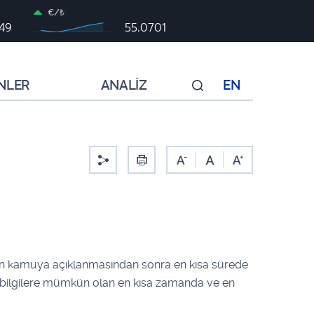
€/₺
949
55,0701
NLER
ANALİZ
EN
rımızın kamuya açıklanmasından sonra en kısa sürede
mli bilgilere mümkün olan en kısa zamanda ve en