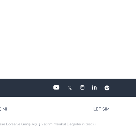
IMI
İLETİŞİM
 Borsa ve Geniş Açı İş Yatırım Menkul Değerler'in tescilli