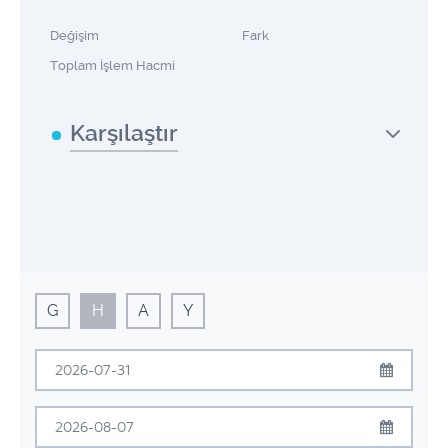
Değişim
Fark
Toplam İşlem Hacmi
Karşılaştır
G
H
A
Y
Temmuz
2026
Pzt
Sal
Çrş
Prş
Cum
Cmt
Pzr