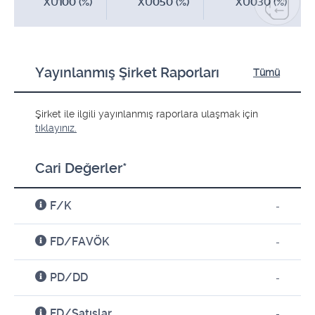
XU100 (%)
XU050 (%)
XU030 (%)
Yayınlanmış Şirket Raporları
Tümü
Şirket ile ilgili yayınlanmış raporlara ulaşmak için
tıklayınız.
Cari Değerler*
F/K
-
FD/FAVÖK
-
PD/DD
-
FD/Satışlar
-