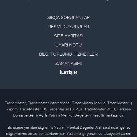
SIKÇA SORULANLAR
RESMİ DUYURULAR
SİTE HARİTASI
UYARI NOTU
BİLGİ TOPLUMU HİZMETLERİ
ZAMANAŞIMI
İLETİŞİM
TradeMaster, TradeMaster International, TradeMaster Mobile, TradeMaster İş
Yatırım, TradeMaster FX, TradeMaster FX Plus, TradeMaster WEB, Herkese
Borsa ve Geniş Açı İş Yatırım Menkul Değerler'in tescilli markalarıdır.
Bu sitede yer alan bilgiler “İş Yatırım Menkul Değerler A.Ş.” tarafından genel
bilgilendirme amacı ile hazırlanmıştır. Yatırım bilgi, yorum ve tavsiyeleri yatırım