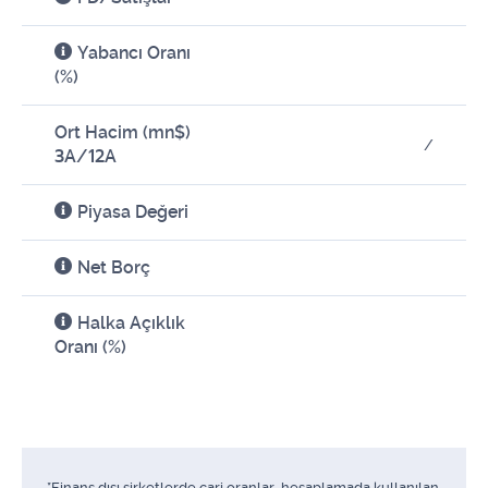
Yabancı Oranı
(%)
Ort Hacim (mn$)
/
3A/12A
Piyasa Değeri
Net Borç
Halka Açıklık
Oranı (%)
*Finans dışı şirketlerde cari oranlar, hesaplamada kullanılan