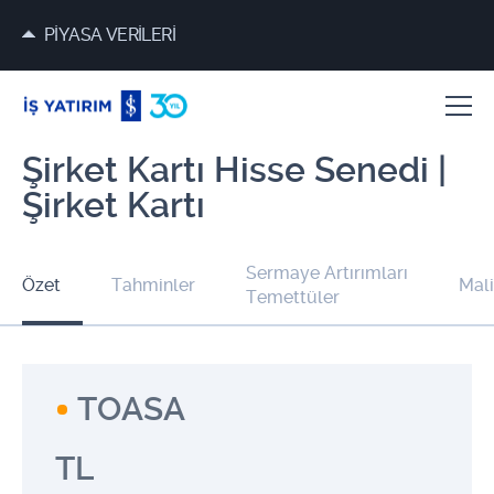
PİYASA VERİLERİ
Şirket Kartı Hisse Senedi |
Şirket Kartı
Sermaye Artırımları
Özet
Tahminler
Mali
Temettüler
TOASA
TL